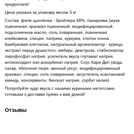
предоплате!
Цена указана за упаковку весом 3 кг
Состав: филе цыпленка - бройлера 48%, панировка (мука
пшеничная, крахмал пшеничный, модифицированный,
подсолнечное масло, соль поваренная, пшеничная
клейковина, специи: паприка, куркума, хлопок хонна ,
бамбуковая клетчатка, натуральный ароматизатор - курица,
экстракт перца душистого, имбирь, декстроза, стабилизатор
пирофосфат натрия, усилитель вкуса глутамат натрия,
антиоксидант изо-аскорбинат натрия. Соус Кари-Дип (вода,
сахар, яблочное пюре, винный уксус, модифицированный
крахмал, специи, соль поваренная, загуститель ксантановой
камедь, консерванты: бензоат натрия, сорбат калия).
Попробуйте чудо вкуса с нашими куриными наггетсами,
готовыми к доставке прямо к вам домой!
Отзывы