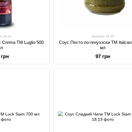
л: 18.14
Артикул: 18.15
 Crema TM Luglio 500
Соус Песто по-генуэзски TM Italcarc
мл
мл
 грн
97 грн