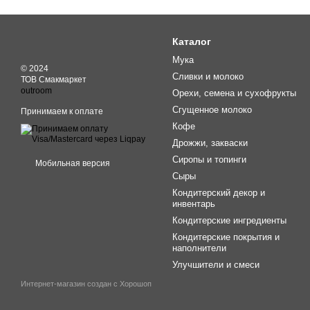
Каталог
Мука
© 2024
Сливки и молоко
ТОВ Смакмаркет
outroom
Орехи, семена и сухофрукты
Сгущенное молоко
Принимаем к оплате
Кофе
Дрожжи, закваски
Сиропы и топинги
Мобильная версия
Сыры
Кондитерский декор и
инвентарь
Кондитерские ингредиенты
Кондитерские покрытия и
наполнители
Улучшители и смеси
Интернет-магазин создан с Хорошоп