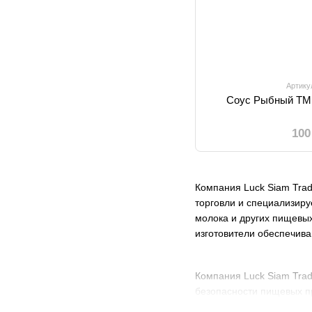
Артику
Соус Рыбный TM 
100
Компания Luck Siam Trad
торговли и специализируе
молока и других пищевы
изготовители обеспечива
Компания Luck Siam Tra
безопасности пищевых пр