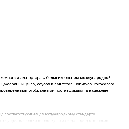
ой компании-экспортера с большим опытом международной
ца/сардины, риса, соусов и паштетов, напитков, кокосового
и проверенными отобранными поставщиками, а надежные
ву, соответствующему международному стандарту
ва, осуществляющий проверку на заводе перед отправкой.