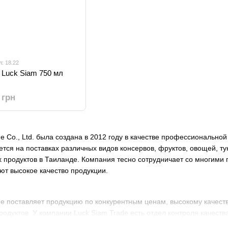
л: 18.22
Luck Siam 750 мл
 грн
e Co., Ltd. была создана в 2012 году в качестве профессиональн
тся на поставках различных видов консервов, фруктов, овощей, тун
х продуктов в Таиланде. Компания тесно сотрудничает со многим
ют высокое качество продукции.
de поставляет продукцию по конкурентным ценам, высокому качест
одуктов. У компании Luck Siam Trade есть отдел контроля качест