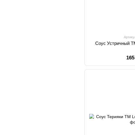
Артику
Соус Устричный T
165