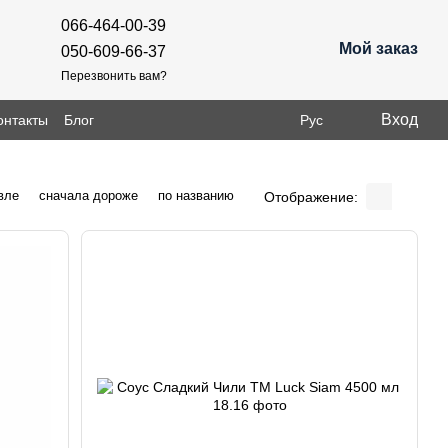
066-464-00-39
Мой заказ
050-609-66-37
Перезвонить вам?
Вход
онтакты
Блог
Рус
вле
сначала дороже
по названию
Отображение: