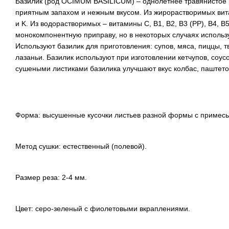
Базилик (род OCIMUM BASILICUM) – однолетнее травянистое 
приятным запахом и нежным вкусом. Из жирорастворимых вита
и K. Из водорастворимых – витамины C, B1, B2, B3 (PP), B4, 
монокомпонентную приправу, но в некоторых случаях использу
Используют базилик для приготовления: супов, мяса, пиццы, 
лазаньи. Базилик используют при изготовлении кетчупов, соу
сушеными листиками базилика улучшают вкус колбас, паштетов
Форма: высушенные кусочки листьев разной формы с примесь
Метод сушки: естественный (полевой).
Размер реза: 2-4 мм.
Цвет: серо-зеленый с фиолетовыми вкраплениями.