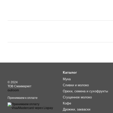
Каталог
Мука
© 2024
Сливки и молоко
ТОВ Смакмаркет
outroom
Орехи, семена и сухофрукты
Сгущенное молоко
Принимаем к оплате
Кофе
Дрожжи, закваски