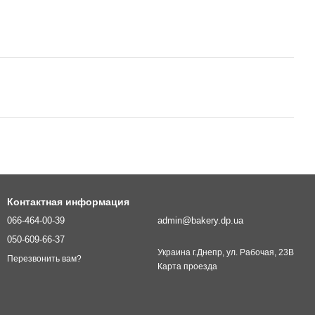
Контактная информация
066-464-00-39
admin@bakery.dp.ua
050-609-66-37
Украина г.Днепр, ул. Рабочая, 23В
Перезвонить вам?
Карта проезда