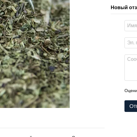
Новый отз
Оцени
От