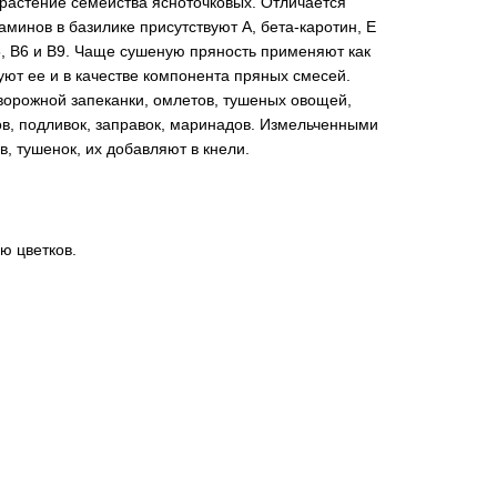
растение семейства ясноточковых. Отличается
минов в базилике присутствуют A, бета-каротин, E
B5, B6 и B9. Чаще сушеную пряность применяют как
ют ее и в качестве компонента пряных смесей.
творожной запеканки, омлетов, тушеных овощей,
сов, подливок, заправок, маринадов. Измельченными
, тушенок, их добавляют в кнели.
ю цветков.