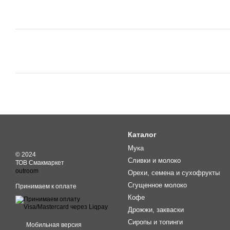
Каталог
Мука
© 2024
Сливки и молоко
ТОВ Смакмаркет
outroom
Орехи, семена и сухофрукты
Сгущенное молоко
Принимаем к оплате
Кофе
Дрожжи, закваски
Сиропы и топинги
Мобильная версия