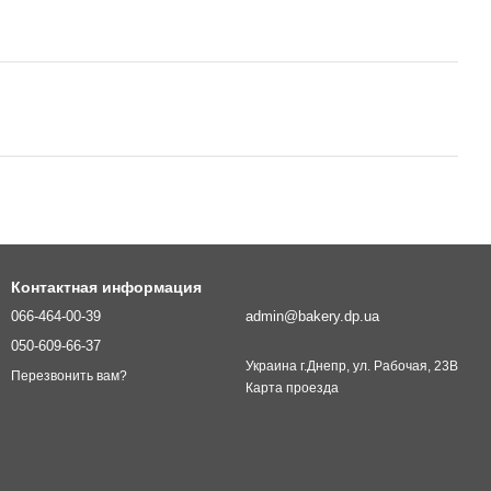
Контактная информация
066-464-00-39
admin@bakery.dp.ua
050-609-66-37
Украина г.Днепр, ул. Рабочая, 23В
Перезвонить вам?
Карта проезда