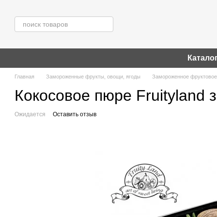
Перейти к основному контенту
Катало
Главная
Замороженные фрукты, овощи, ягоды
Замороженное фруктовое
Кокосовое пюре Fruityland 
Ожидается
Оставить отзыв