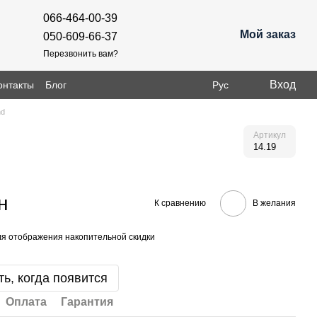
066-464-00-39
Мой заказ
050-609-66-37
Перезвонить вам?
Вход
онтакты
Блог
Рус
nd
Артикул
14.19
н
К сравнению
В желания
я отображения накопительной скидки
ь, когда появится
Оплата
Гарантия