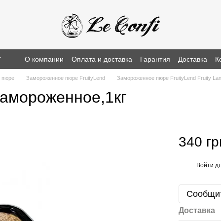
г
О компании
Оплата и доставка
Гарантия
Доставка
К
 пюре
Замороженное пюре FruityLend
Замороженное пюре FruityLend Fruity La
замороженное,1кг
340 гр
Войти
дл
%
Сообщит
Доставка