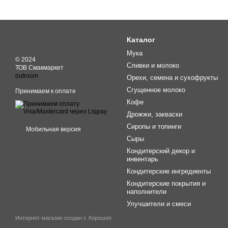
Каталог
Мука
© 2024
Сливки и молоко
ТОВ Смакмаркет
outroom
Орехи, семена и сухофрукты
Сгущенное молоко
Принимаем к оплате
Кофе
Дрожжи, закваски
Сиропы и топинги
Мобильная версия
Сыры
Кондитерский декор и
инвентарь
Кондитерские ингредиенты
Кондитерские покрытия и
наполнители
Улучшители и смеси
Интернет-магазин создан с Хорошоп