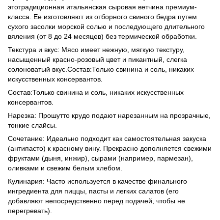
этотрадиционная итальянская сыровая ветчина премиум-
класса. Ее изготовляют из отборного свиного бедра путем
сухого засолки морской солью и последующего длительного
вяления (от 8 до 24 месяцев) без термической обработки.
Текстура и вкус: Мясо имеет нежную, мягкую текстуру,
насыщенный красно-розовый цвет и пикантный, слегка
солоноватый вкус.Состав:Только свинина и соль, никаких
искусственных консервантов.
Состав:Только свинина и соль, никаких искусственных
консервантов.
Нарезка: Прошутто крудо подают нарезанным на прозрачные,
тонкие слайсы.
Сочетание: Идеально подходит как самостоятельная закуска
(антипасто) к красному вину. Прекрасно дополняется свежими
фруктами (дыня, инжир), сырами (например, пармезан),
оливками и свежим белым хлебом.
Кулинария: Часто используется в качестве финального
ингредиента для пиццы, пасты и легких салатов (его
добавляют непосредственно перед подачей, чтобы не
перегревать).