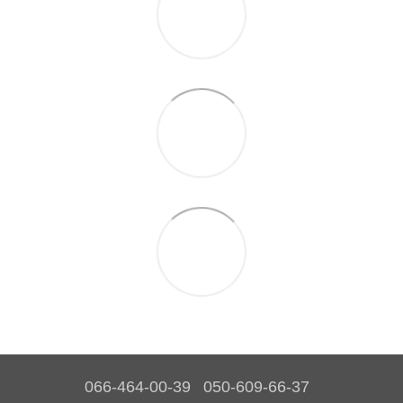
066-464-00-39
050-609-66-37