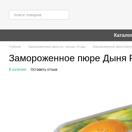
Перейти к основному контенту
Катало
Главная
Замороженные фрукты, овощи, ягоды
Замороженное фруктовое
Замороженное пюре Дыня Rav
В наличии
Оставить отзыв