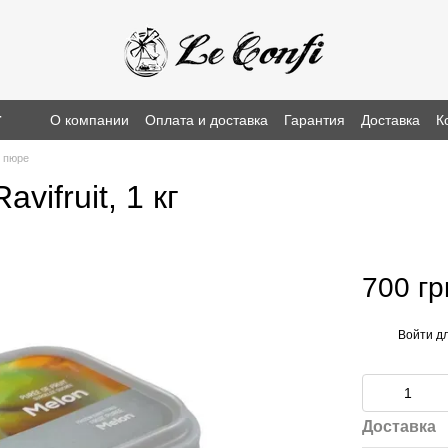
г
О компании
Оплата и доставка
Гарантия
Доставка
К
 пюре
ifruit, 1 кг
700 гр
Войти
дл
%
Доставка