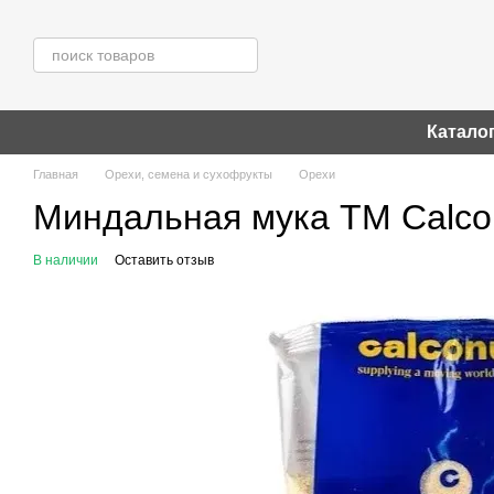
Перейти к основному контенту
Катало
Главная
Орехи, семена и сухофрукты
Орехи
Миндальная мука ТМ Calcon
В наличии
Оставить отзыв