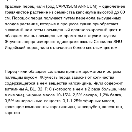
Красный перец чили (род CAPCISUM ANNUUM) – однолетнее
травянистое растение из семейства капсикума высотой до 60
см. Порошок перца получают путем перемола высушенных
плодов растения, которые в процессе сушки приобретают
знакомый нам всем насыщенный оранжево-красный цвет. и
обладает очень насыщенным ароматом и жгучим вкусом.
Жгучесть перца измеряют единицами шкалы Сковилла SHU.
Индийский перец чили отличается более светлым цветом.
Перец чили обладает сильным пряным ароматом и острым
палящим вкусом. Жгучесть перца зависит от количества
содержащегося в нем вещества капсаицина. Чили содержит
витамины А, В1, В2, Р, С (которого в нем в 2 раза больше, чем
в лимоне), жирные масла 10-15%, 2,5% сахара, 1,2% белка,
0,5% минеральных. веществ, 0,1-1,25% эфирных масел,
красящие компоненты каротиноиды, капсорубин, капсантин,
каротин.