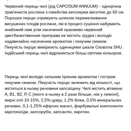
Червоний перець чилі (рід CAPCISUM ANNUUM) - однорічна
трав'яниста рослина з сімейства капсикума висотою до 60 см.
Порошок перцю отримують шляхом перемелювання
висушених плодів рослини, які в процесі сушіння набувають
знайомий нам усім насичений оранжево-червоний
цвет.Качественная приправа не містить грудок і володіє
надзвичайно насиченим ароматом і пекучим смаком.
Пекучість перцю вимірюють одиницями шкали Сковілла SHU.
Індійський перець чилі відрізняється більш світлим кольором.
Перець чилі володіє сильним пряним ароматом і гострим
пекучим смаком. Пекучість перцю залежить від кількості, що
міститься в ньому речовини капсаїцину. Чилі містить вітаміни
А, В1, В2, Р, С (якого в ньому в 2 рази більше, ніж у лимоні),
жирні олії 10-15%, 2,5% цукру, 1,2% білка, 0,5% мінеральних
речовин, 0,1-1,25% ефірних масел, фарбувальні компоненти
каротиноїди, капсорубін, капсантін, каротин.