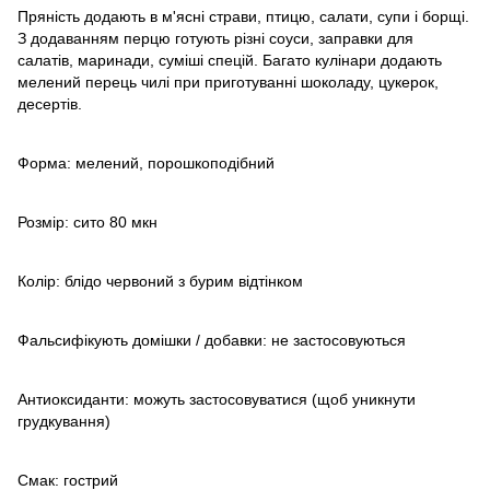
Пряність додають в м'ясні страви, птицю, салати, супи і борщі.
З додаванням перцю готують різні соуси, заправки для
салатів, маринади, суміші спецій. Багато кулінари додають
мелений перець чилі при приготуванні шоколаду, цукерок,
десертів.
Форма: мелений, порошкоподібний
Розмір: сито 80 мкн
Колір: блідо червоний з бурим відтінком
Фальсифікують домішки / добавки: не застосовуються
Антиоксиданти: можуть застосовуватися (щоб уникнути
грудкування)
Смак: гострий