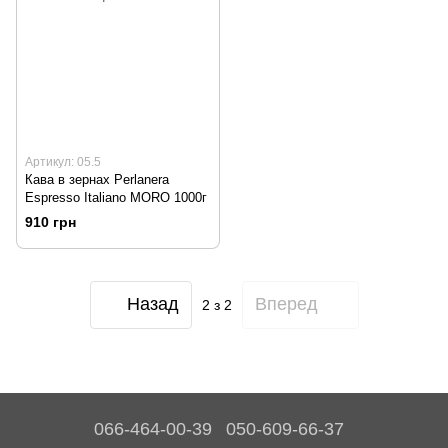
Артикул: 05.5
Кава в зернах Perlanera
Espresso Italiano MORO 1000г
910 грн
Назад
Вперед
2
з 2
066-464-00-39
050-609-66-37