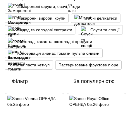
Заморожені фрукти, овочі, ягоди
Макаронні вироби, крупи
М'ясні делікатеси
Солод та солодові екстракти
Соуси та спеції
Шоколад, какао та шоколадні продукти
Консервація ананас томати пульпа оливки
Томатна паста кетчуп
Пастеризоване фруктове пюре
Фільтр
За популярністю