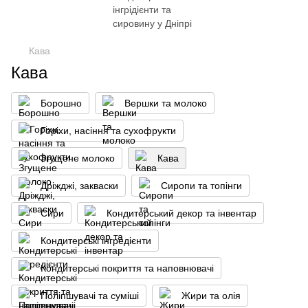
Кава
Кава
Борошно
Вершки та молоко
Горіхи, насіння та сухофрукти
Згущене молоко
Кава
Дріжджі, закваски
Сиропи та топінги
Сири
Кондитерський декор та інвентар
Кондитерські інгредієнти
Кондитерські покриття та наповнювачі
Поліпшувачі та суміші
Жири та олія