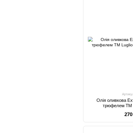
Артику
Олія оливкова Ext
трюфелем TM L
270