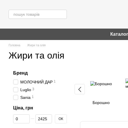
Перейти до основного контенту
Катало
Головна
Жири та олія
Жири та олія
Бренд
1
МОЛОЧНИЙ ДАР
3
Luglio
1
Sania
Борошно
Ціна, грн
Від Ціна, грн
До Ціна, грн
ОК