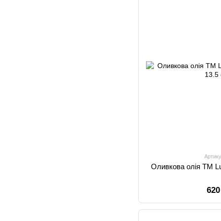
Артику
Оли
620