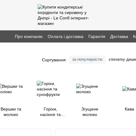
г
Про компанію
Оплата і доставка
Гарантія
Доставка
К
за популярністю
спочатку деш
Сортування:
Вершки та
Горіхи,
Згущене
Кава
молоко
насіння та
молоко
сухофрукти