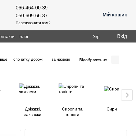
066-464-00-39
Мій кошик
050-609-66-37
Передзвонити вам?
Вхід
онтакти
Блог
Укр
евше
спочатку дорожчі
за назвою
Відображення:
Дріжджі,
Сиропи та
Сири
закваски
топінги