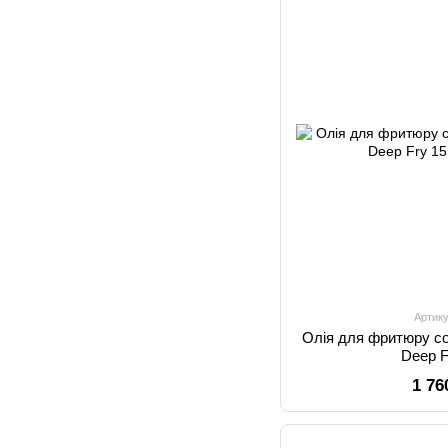
Артику
Олія для фритюру 
Deep F
1 76