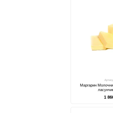
Артику
Маргарин Молочн
ласунчик
1 86