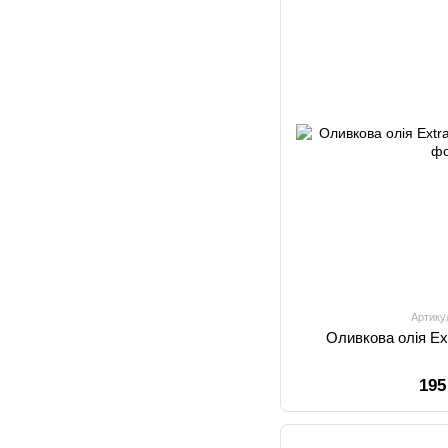
Артику
Оливкова олія Ext
195