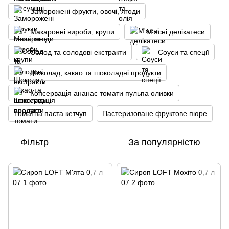
Заморожені фрукти, овочі, ягоди
Макаронні вироби, крупи
М'ясні делікатеси
Солод та солодові екстракти
Соуси та спеції
Шоколад, какао та шоколадні продукти
Консервація ананас томати пульпа оливки
Томатна паста кетчуп
Пастеризоване фруктове пюре
Фільтр
За популярністю