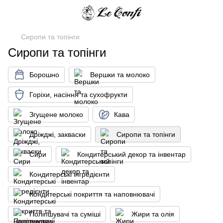
Сиропи та топінги
Сиропи та топінги
Борошно
Вершки та молоко
Горіхи, насіння та сухофрукти
Згущене молоко
Кава
Дріжджі, закваски
Сиропи та топінги
Сири
Кондитерський декор та інвентар
Кондитерські інгредієнти
Кондитерські покриття та наповнювачі
Поліпшувачі та суміші
Жири та олія