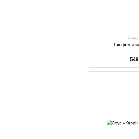
Артику
Трюфельний
548