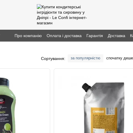
г
Про компанію
Оплата і доставка
Гарантія
Доставка
К
за популярністю
спочатку деш
Сортування: