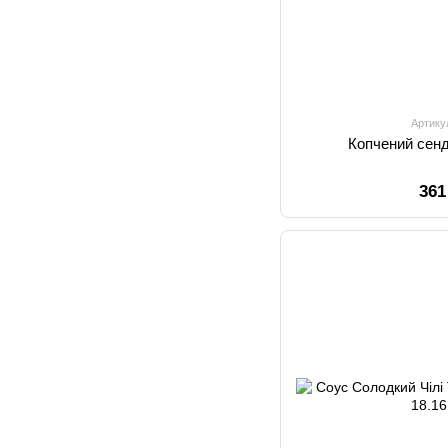
Артику
Копчений сендв
361