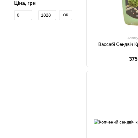
Ціна, грн
Від Ціна, грн
До Ціна, грн
ОК
Артику
Вассабі Сендвіч Кр
375