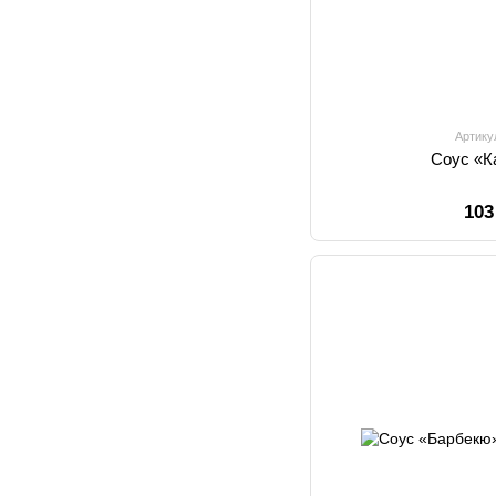
Артику
Соус «Ка
103