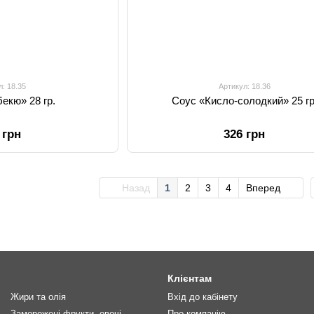
л: 18.35
Артикул: 18.36
екю» 28 гр.
Соус «Кисло-солодкий» 25 гр
 грн
326 грн
Назад
1
2
3
4
Вперед
Клієнтам
Жири та олія
Вхід до кабінету
Заморожені фрукти, овочі,
Про компанію