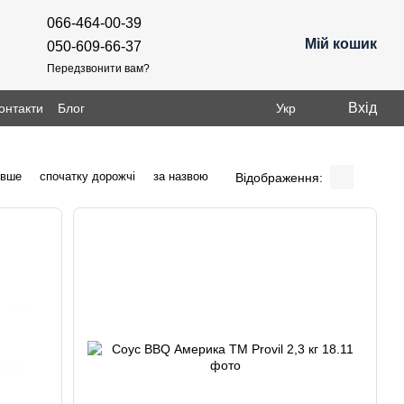
066-464-00-39
Мій кошик
050-609-66-37
Передзвонити вам?
Вхід
онтакти
Блог
Укр
евше
спочатку дорожчі
за назвою
Відображення: