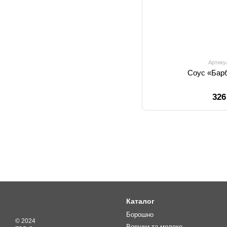
Артику
Соус «Барб
326
Каталог
Борошно
© 2024
Вершки та молоко