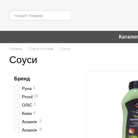
Перейти до основного контенту
Катало
Головна
Соуси та спеції
Соуси
Соуси
Бренд
3
Руна
10
Provil
1
ОЛІС
4
Кеіко
2
Асканія
5
Асканія