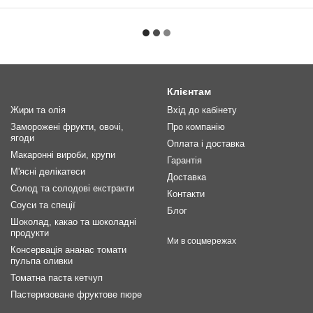
Клієнтам
Жири та олія
Вхід до кабінету
Заморожені фрукти, овочі,
Про компанію
ягоди
Оплата і доставка
Макаронні вироби, крупи
Гарантія
М'ясні делікатеси
Доставка
Солод та солодові екстракти
Контакти
Соуси та спеції
Блог
Шоколад, какао та шоколадні
продукти
Ми в соцмережах
Консервація ананас томати
пульпа оливки
Томатна паста кетчуп
Пастеризоване фруктове пюре