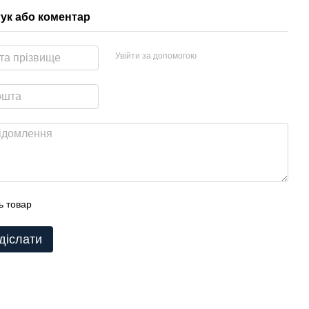
гук або коментар
Увійти за допомогою
ь товар
діслати