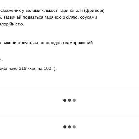
мажених у великій кількості гарячої олії (фритюрі)
у, зазвичай подається гарячою з сіллю, соусами
алорійністю.
то використовується попередньо заморожений
и.
риблизно 319 ккал на 100 г).