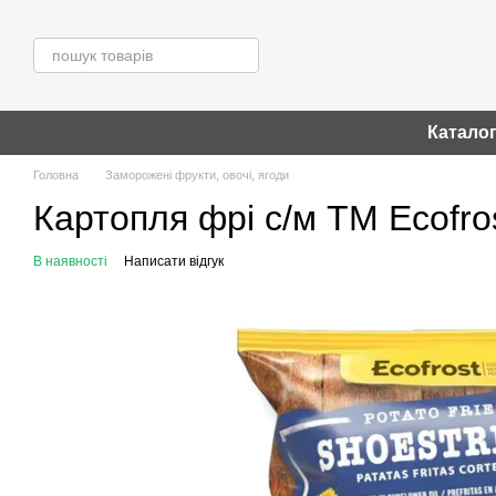
Перейти до основного контенту
Катало
Головна
Заморожені фрукти, овочі, ягоди
Картопля фрі с/м ТМ Ecofro
В наявності
Написати відгук