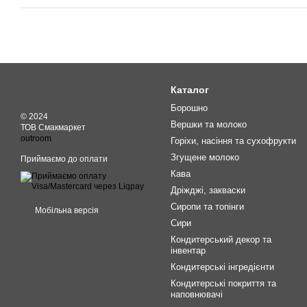
Каталог
Борошно
© 2024
Вершки та молоко
ТОВ Смакмаркет
outroom
Горіхи, насіння та сухофрукти
Згущене молоко
Приймаємо до оплати
Кава
Дріжджі, закваски
Сиропи та топінги
Мобільна версія
Сири
Кондитерський декор та
інвентар
Кондитерські інгредієнти
Кондитерські покриття та
наповнювачі