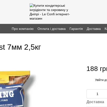
г
Про компанію
Оплата і доставка
Гарантія
Доставка
К
st 7мм 2,5кг
188 гр
Увійти
дл
%
Доставка