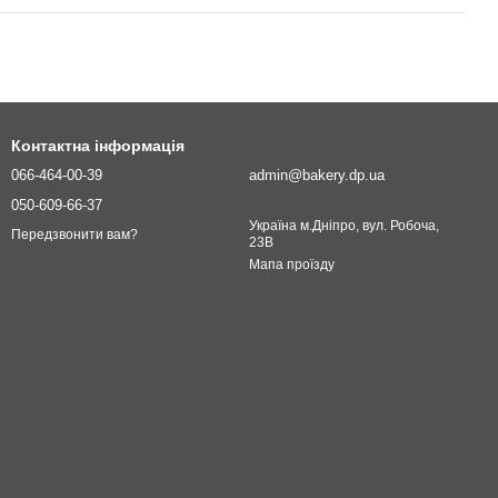
Контактна інформація
066-464-00-39
admin@bakery.dp.ua
050-609-66-37
Україна м.Дніпро, вул. Робоча,
Передзвонити вам?
23В
Мапа проїзду