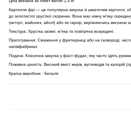
Ціна вказана за пакет вагою 2,5 кг
Картопля фрі — це популярна закуска зі шматочків картоплі, обс
до золотистої хрусткої скоринки. Вона має ніжну м'яку середин
(кетчуп, майонез, айолі) або як гарнір, вирізняючись високою к
Текстура: Хрустка ззовні, м'яка та повітряна всередині.
Приготування: Смаження у фритюрниці або на сковороді, час
напівфабрикат.
Подача: Класична закуска у фаст-фудах, яку часто їдять рукам
Поживна цінність: Високий вміст жирів, вуглеводів та калорій (п
Країна виробник - Бельгія