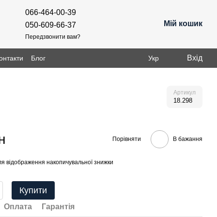
066-464-00-39
Мій кошик
050-609-66-37
Передзвонити вам?
Вхід
онтакти
Блог
Укр
Артикул
18.298
н
Порівняти
В бажання
я відображення накопичувальної знижки
Купити
Оплата
Гарантія