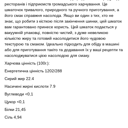
ресторанів і підприємств громадського харчування. Це
шматочок тривалого, природного та ручного приготування, а
його смак справжня насолода. Якщо ви один з тих, хто не
знає, що робити з кісткою після закінчення шинки, цей шматок
вам гарантовано принесе користь. Цей шматок подається у
вакуумній упаковці, повністю чистий, з дуже невеликою
кількістю жиру та готовий насолодитися його чудовою
текстурою та смаком. Ідеально підходить для обіду в машині
або для приготування такіто та додавання їх у ваші рецепти та
насолоджуватися цією насолодою для смаку.
Харчова цінність (100г.):
Енергетична цінність 1202/288
Сирий жир 22.4
Насичені жирні кислоти 7.9
Вуглеводи <0,1
Цукор <0,1
Білки 21,45
Сіль 4,94