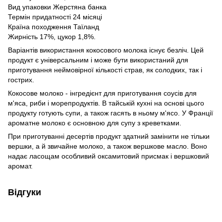
Вид упаковки Жерстяна банка
Термін придатності 24 місяці
Країна походження Таїланд
Жирність 17%, цукор 1,8%.
Варіантів використання кокосового молока існує безліч. Цей
продукт є універсальним і може бути використаний для
приготування неймовірної кількості страв, як солодких, так і
гострих.
Кокосове молоко - інгредієнт для приготування соусів для
м'яса, риби і морепродуктів. В тайській кухні на основі цього
продукту готують супи, а також гасять в ньому м'ясо. У Франції
ароматне молоко є основною для супу з креветками.
При приготуванні десертів продукт здатний замінити не тільки
вершки, а й звичайне молоко, а також вершкове масло. Воно
надає ласощам особливий оксамитовий присмак і вершковий
аромат.
Відгуки