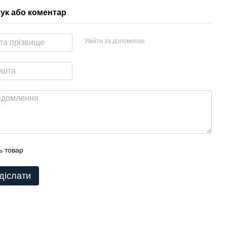
гук або коментар
Увійти за допомогою
ь товар
діслати