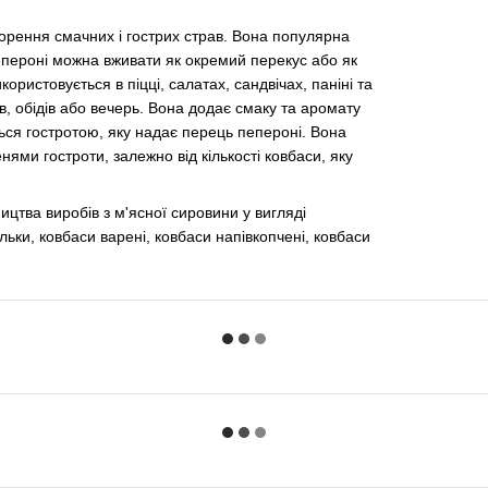
ворення смачних і гострих страв. Вона популярна
Пепероні можна вживати як окремий перекус або як
ористовується в піцці, салатах, сандвічах, паніні та
в, обідів або вечерь. Вона додає смаку та аромату
ься гостротою, яку надає перець пепероні. Вона
ями гостроти, залежно від кількості ковбаси, яку
цтва виробів з м'ясної сировини у вигляді
льки, ковбаси варені, ковбаси напівкопчені, ковбаси