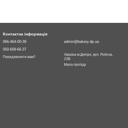
Контактна інформація
066-464-00-39
admin@bakery.dp.ua
050-609-66-37
Україна м.Дніпро, вул. Робоча,
Передзвонити вам?
23В
Мапа проїзду