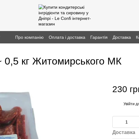
г
Про компанію
Оплата і доставка
Гарантія
Доставка
К
~ 0,5 кг Житомирського МК
230 гр
Увійти
дл
%
Доставка