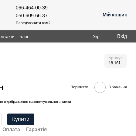
066-464-00-39
Мій кошик
050-609-66-37
Передзвонити вам?
Вхід
онтакти
Блог
Укр
Артикул
18.161
н
Порівняти
В бажання
я відображення накопичувальної знижки
Купити
Оплата
Гарантія