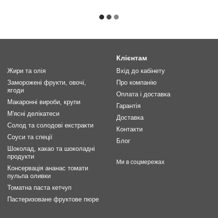
Клієнтам
Жири та олія
Вхід до кабінету
Заморожені фрукти, овочі,
Про компанію
ягоди
Оплата і доставка
Макаронні вироби, крупи
Гарантія
М'ясні делікатеси
Доставка
Солод та солодові екстракти
Контакти
Соуси та спеції
Блог
Шоколад, какао та шоколадні
продукти
Ми в соцмережах
Консервація ананас томати
пульпа оливки
Томатна паста кетчуп
Пастеризоване фруктове пюре