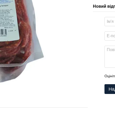
Новий від
Оцініт
На