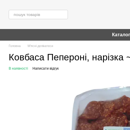
Перейти до основного контенту
Катало
Головна
М'ясні делікатеси
Ковбаса Пепероні, нарізка 
В наявності
Написати відгук