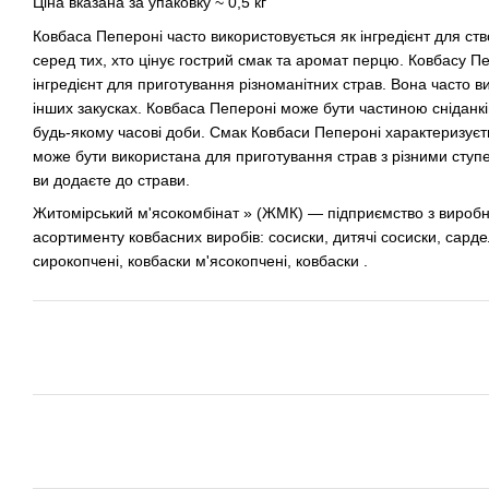
Ціна вказана за упаковку ~ 0,5 кг
Ковбаса Пепероні часто використовується як інгредієнт для ст
серед тих, хто цінує гострий смак та аромат перцю. Ковбасу 
інгредієнт для приготування різноманітних страв. Вона часто вик
інших закусках. Ковбаса Пепероні може бути частиною сніданкі
будь-якому часові доби. Смак Ковбаси Пепероні характеризуєт
може бути використана для приготування страв з різними ступен
ви додаєте до страви.
Житомірський м'ясокомбінат » (ЖМК) — підприємство з виробни
асортименту ковбасних виробів: сосиски, дитячі сосиски, сарде
сирокопчені, ковбаски м'ясокопчені, ковбаски .