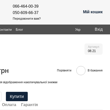
066-464-00-39
Мій кошик
050-609-66-37
Передзвонити вам?
Вхід
онтакти
Блог
Укр
Артикул
08.21
грн
Порівняти
В бажання
я відображення накопичувальної знижки
Купити
Оплата
Гарантія