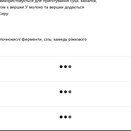
використовується для приготування суші, канапок,
нтом є вершки.У молоко та вершки додається
сиру.
очнокислі ферменти, сіль, камедь ріжкового