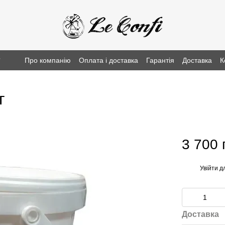
г
Про компанію
Оплата і доставка
Гарантія
Доставка
К
г
3 700 
Увійти
дл
%
Доставка