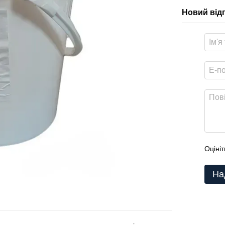
Новий від
Оцініт
На