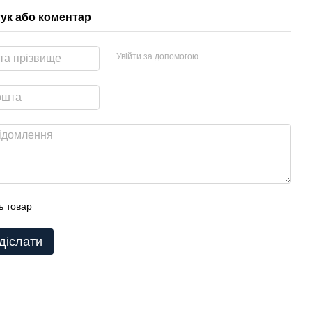
гук або коментар
Увійти за допомогою
ь товар
діслати