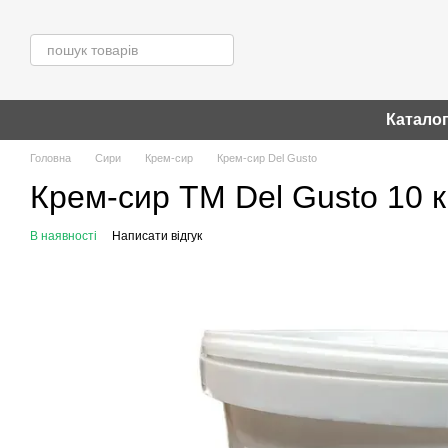
Перейти до основного контенту
Катало
Головна
Сири
Крем-сир
Крем-сир Del Gusto
Крем-сир TM Del Gusto 10 к
В наявності
Написати відгук