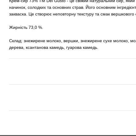
Крем-сир 73% TM Del Gusto - це свіжий натуральний сир, який 
начинок, солодких та основних страв. Його основним інгредіє
закваска. Це створює неповторну текстуру та смак вершкового 
Жирність 73,0 %.
Склад: знежирене молоко, вершки, знежирене сухе молоко, мол
дерева, ксантанова камедь, гуарова камедь.