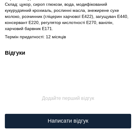
Склад: цукор, сироп глюкози, вода, модифікований
кукурудзяний крохмаль, рослинні масла, знежирене сухе
молоко, розчинник (гліцерин харчової Е422), загущувач Е440,
консервант Е220, регулятор кислотності Е270, ванілін,
харчовий барвник Е171.
Термін придатності: 12 місяців
Відгуки
Додайте перший відгук
Написати відгук