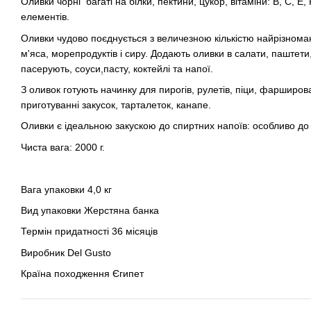
Оливки чорні багаті на білки, пектини, цукор, вітаміни: В, С, Е,
елементів.
Оливки чудово поєднується з величезною кількістю найрізномані
м'яса, морепродуктів і сиру. Додають оливки в салати, паштети, 
пасерують, соуси
,
пасту, коктейлі та напої.
З оливок готують начинку для пирогів, рулетів, піци, фарширова
приготуванні закусок, тарталеток, канапе.
Оливки є ідеальною закускою до спиртних напоїв: особливо до м
Чиста вага: 2000 г.
Вага упаковки 4,0 кг
Вид упаковки Жерстяна банка
Термін придатності 36 місяців
Виробник Del Gusto
Країна походження Єгипет