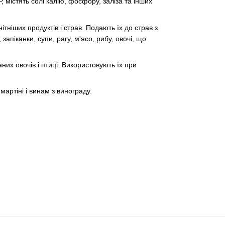
 Р, містять солі калію, фосфору, заліза та інших
тніших продуктів і страв. Подають їх до страв з
запіканки, супи, рагу, м'ясо, рибу, овочі, що
них овочів і птиці. Використовують їх при
артіні і винам з винограду.