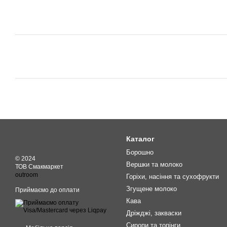
Каталог
Борошно
© 2024
Вершки та молоко
ТОВ Смакмаркет
outroom
Горіхи, насіння та сухофрукти
Згущене молоко
Приймаємо до оплати
Кава
Дріжджі, закваски
Сиропи та топінги