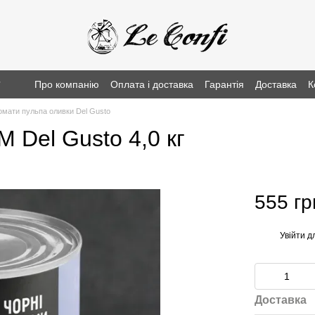
г
Про компанію
Оплата і доставка
Гарантія
Доставка
К
омати пульпа оливки Del Gusto
M Del Gusto 4,0 кг
555 гр
Увійти
дл
%
Доставка