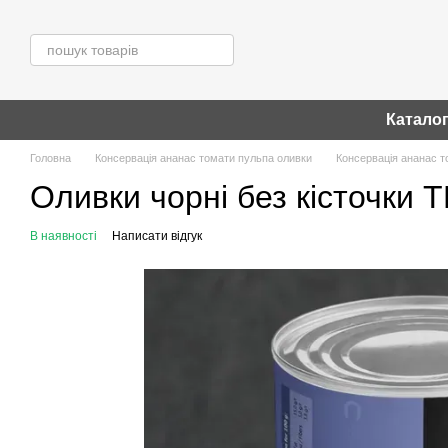
Перейти до основного контенту
Катало
Головна
Консервація ананас томати пульпа оливки
Консервація ананас т
Оливки чорні без кісточки T
В наявності
Написати відгук