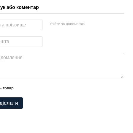
гук або коментар
Увійти за допомогою
ь товар
діслати