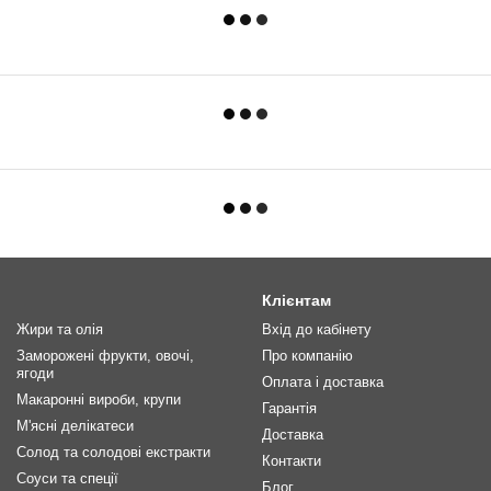
Клієнтам
Жири та олія
Вхід до кабінету
Заморожені фрукти, овочі,
Про компанію
ягоди
Оплата і доставка
Макаронні вироби, крупи
Гарантія
М'ясні делікатеси
Доставка
Солод та солодові екстракти
Контакти
Соуси та спеції
Блог