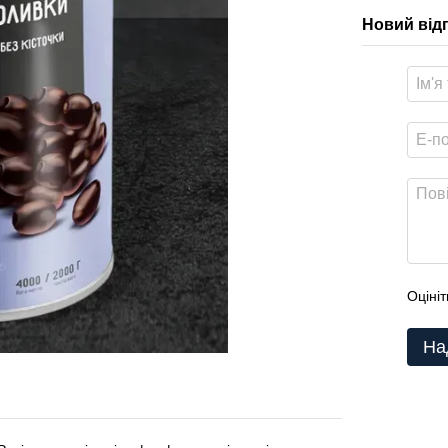
Новий від
Оцініт
На