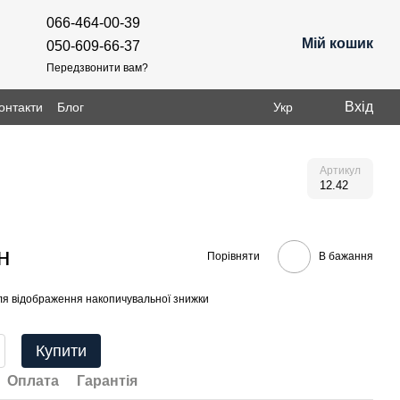
066-464-00-39
Мій кошик
050-609-66-37
Передзвонити вам?
Вхід
онтакти
Блог
Укр
Артикул
12.42
н
Порівняти
В бажання
я відображення накопичувальної знижки
Купити
Оплата
Гарантія