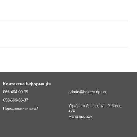
Контактна інформація
066-464-00-39
admin@bakery.dp.ua
050-609-66-37
Україна м.Дніпро, вул. Робоча,
Передзвонити вам?
23В
Мапа проїзду