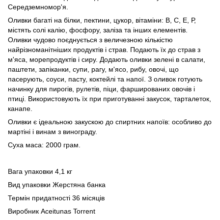
Середземномор'я.
Оливки багаті на білки, пектини, цукор, вітаміни: В, С, Е, Р,
містять солі калію, фосфору, заліза та інших елементів.
Оливки чудово поєднується з величезною кількістю
найрізноманітніших продуктів і страв. Подають їх до страв з
м'яса, морепродуктів і сиру. Додають оливки зелені в салати,
паштети, запіканки, супи, рагу, м'ясо, рибу, овочі, що
пасерують, соуси, пасту, коктейлі та напої. З оливок готують
начинку для пирогів, рулетів, піци, фаршированих овочів і
птиці. Використовують їх при приготуванні закусок, тарталеток,
канапе.
Оливки є ідеальною закускою до спиртних напоїв: особливо до
мартіні і винам з винограду.
Суха маса: 2000 грам.
Вага упаковки 4,1 кг
Вид упаковки Жерстяна банка
Термін придатності 36 місяців
Виробник Aceitunas Torrent