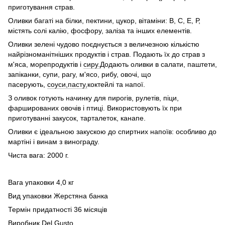
приготування страв.
Оливки багаті на білки, пектини, цукор, вітаміни: В, С, Е, Р,
містять солі калію, фосфору, заліза та інших елементів.
Оливки зелені чудово поєднується з величезною кількістю
найрізноманітніших продуктів і страв. Подають їх до страв з
м'яса, морепродуктів і
сиру.
Додають оливки в салати, паштети,
запіканки, супи, рагу, м'ясо, рибу, овочі, що
пасерують,
соуси,
пасту,
коктейлі та напої.
З оливок готують начинку для пирогів, рулетів, піци,
фаршированих овочів і птиці. Використовують їх при
приготуванні закусок, тарталеток, канапе.
Оливки є ідеальною закускою до спиртних напоїв: особливо до
мартіні і винам з винограду.
Чиста вага: 2000 г.
Вага упаковки 4,0 кг
Вид упаковки Жерстяна банка
Термін придатності 36 місяців
Виробник Del Gusto