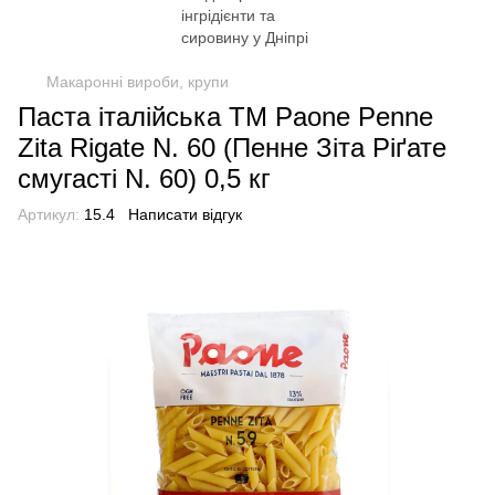
Макаронні вироби, крупи
Паста італійська TM Paone Penne
Zita Rigate N. 60 (Пенне Зіта Ріґате
смугасті N. 60) 0,5 кг
Артикул:
15.4
Написати відгук