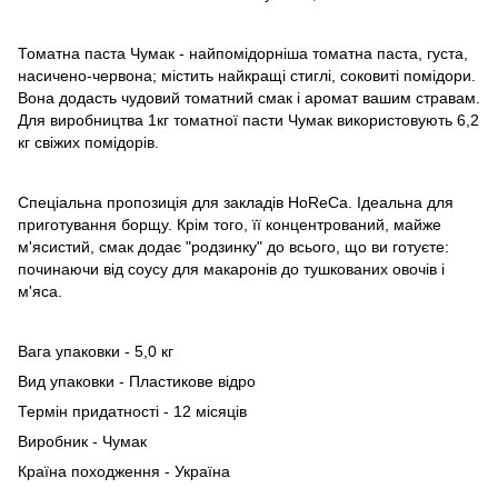
Томатна паста Чумак - найпомідорніша томатна паста, густа,
насичено-червона; містить найкращі стиглі, соковиті помідори.
Вона додасть чудовий томатний смак і аромат вашим стравам.
Для виробництва 1кг томатної пасти Чумак використовують 6,2
кг свіжих помідорів.
Спеціальна пропозиція для закладів HoReCa. Ідеальна для
приготування борщу. Крім того, її концентрований, майже
м'ясистий, смак додає "родзинку" до всього, що ви готуєте:
починаючи від соусу для макаронів до тушкованих овочів і
м'яса.
Вага упаковки - 5,0 кг
Вид упаковки - Пластикове відро
Термін придатності - 12 місяців
Виробник - Чумак
Країна походження - Україна