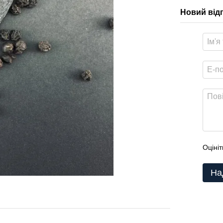
Новий від
Оцініт
На