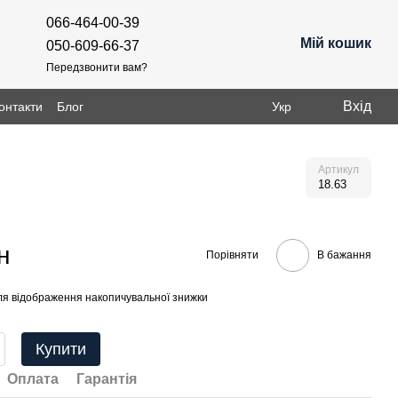
066-464-00-39
Мій кошик
050-609-66-37
Передзвонити вам?
Вхід
онтакти
Блог
Укр
Артикул
18.63
н
Порівняти
В бажання
я відображення накопичувальної знижки
Купити
Оплата
Гарантія