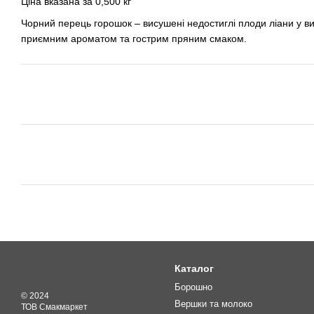
Ціна вказана за 0,500 кг
Чорний перець горошок – висушені недостиглі плоди ліани у в
приємним ароматом та гострим пряним смаком.
Каталог
Борошно
© 2024
Вершки та молоко
ТОВ Смакмаркет