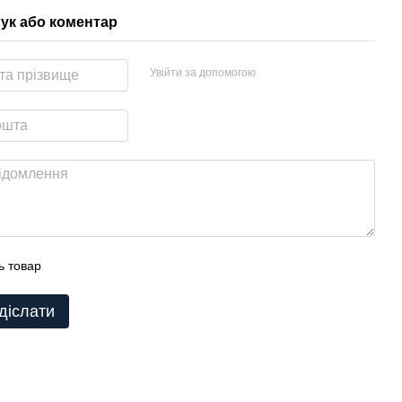
гук або коментар
Увійти за допомогою
ь товар
діслати