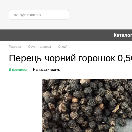
Перейти до основного контенту
Катало
Головна
Соуси та спеції
Спеції
Перець чорний горошок 0,5
В наявності
Написати відгук