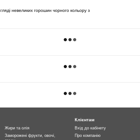
игляді невеликих горошин чорного кольору з
Клієнтам
Жири та олія
Вхід до кабінету
Заморожені фрукти, овочі,
Про компанію