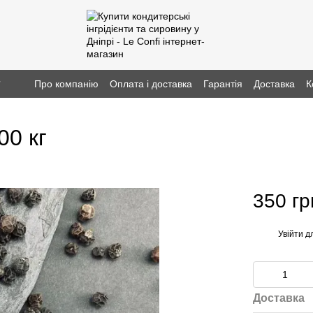
г
Про компанію
Оплата і доставка
Гарантія
Доставка
К
00 кг
350 гр
Увійти
дл
%
Доставка