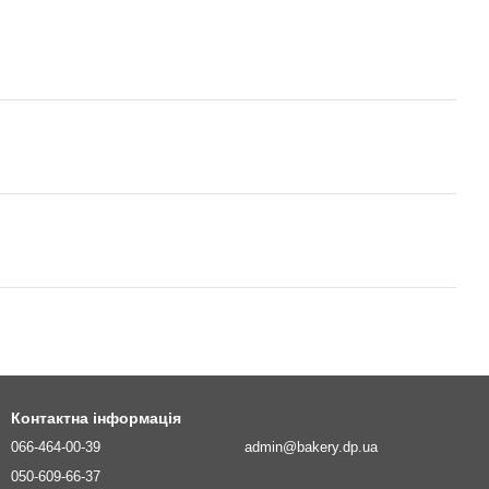
Контактна інформація
066-464-00-39
admin@bakery.dp.ua
050-609-66-37