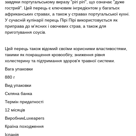
завдяки португальському виразу "piri piri", що означає "дуже
гострий". Цей перець є ключовим інгредієнтом у багатьох
африканських стравах, а також у стравах португальської кухні.
У сучасній кулінарії перець Пірі Пірі використовується як
приправа до м'ясних і овочевих страв, а також для
приготування соусів.
Цей перець також відомий своїми корисними властивостями,
такими як покращення кровообігу, зниження рівня
холестерину та підтримання здоров'я травної системи.
Вага упаковки
880 г
Вид упаковки
Скляна банка
Термін придатності
12 місяців
ВиробникLuxeapers
Країна походження
Іспанія