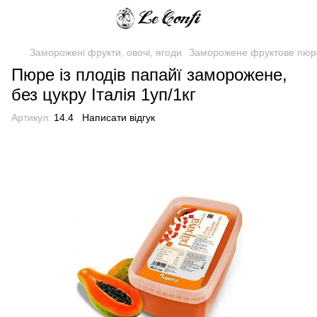
Заморожені фрукти, овочі, ягоди
Заморожене фруктове пюр
Пюре із плодів папайї заморожене,
без цукру Італія 1уп/1кг
Артикул:
14.4
Написати відгук