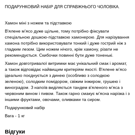
ПОДАРУНКОВИЙ НАБІР ДЛЯ СПРАВЖНЬОГО ЧОЛОВІКА.
Хамон міні з ножем та підставкою
В'ялене м'ясо дуже щільне, тому потрібно фіксувати
спеціальною дошкою-підставкою хамонерою. Для нарізування
хамона потрібно використовувати тонкий і дуже гострий ніж з
гладким лезом. Цим ножем нічого, крім хамону, різати не
рекомендується. Скибочки повинні бути дуже тоненькі.
Хамон довготривалої витримки має унікальний смак і аромат,
а також відповідає найвищим критеріям якості. В'ялене м'ясо
ідеально поєднується з динею (особливо з солодкою
зеленою), солодким помідором, свіжим інжиром, грушею і
виноградом. З напоїв виділяється тандем в'яленого м'яса з
червоним вином і пивом. Також гарно смакує м'ясна нарізка і з
іншими фруктами, овочами, оливками та сиром.
Подарунковий набір
Вага - 1 кг
Відгуки