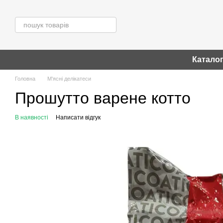
Перейти до основного контенту
Катало
Головна
М'ясні делікатеси
Прошутто варене котто
В наявності
Написати відгук