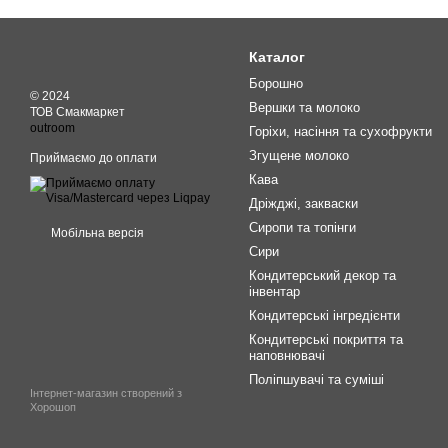
Каталог
Борошно
© 2024
Вершки та молоко
ТОВ Смакмаркет
outroom
Горіхи, насіння та сухофрукти
Згущене молоко
Приймаємо до оплати
Кава
Дріжджі, закваски
Сиропи та топінги
Мобільна версія
Сири
Кондитерський декор та
інвентар
Кондитерські інгредієнти
Кондитерські покриття та
наповнювачі
Поліпшувачі та суміші
Інтернет-магазин створений з
Хорошоп