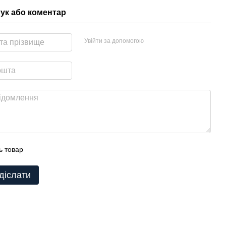
гук або коментар
Увійти за допомогою
ь товар
діслати