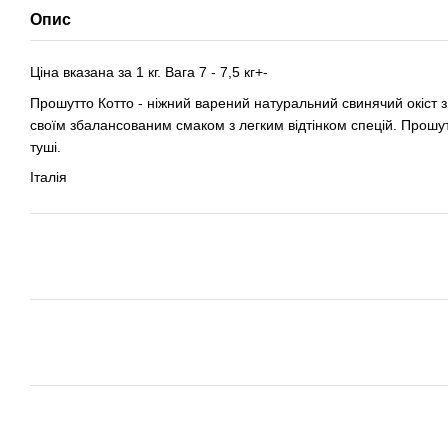
Опис
Ціна вказана за 1 кг. Вага 7 - 7,5 кг+-
Прошутто Котто - ніжний варений натуральний свинячий окіст
своїм збалансованим смаком з легким відтінком спецій. Прошут
туші.
Італія