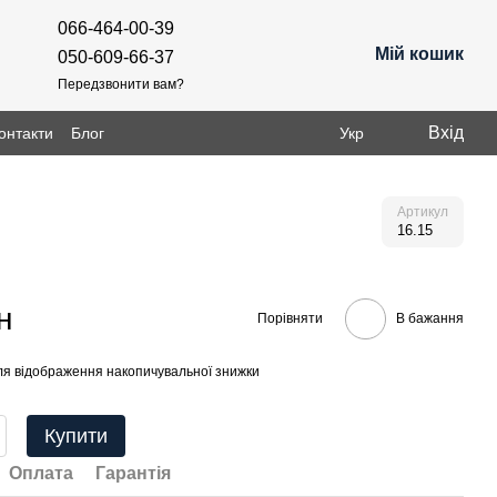
066-464-00-39
Мій кошик
050-609-66-37
Передзвонити вам?
Вхід
онтакти
Блог
Укр
Артикул
16.15
н
Порівняти
В бажання
я відображення накопичувальної знижки
Купити
Оплата
Гарантія