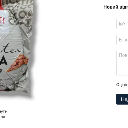
Новий від
Оцініт
На