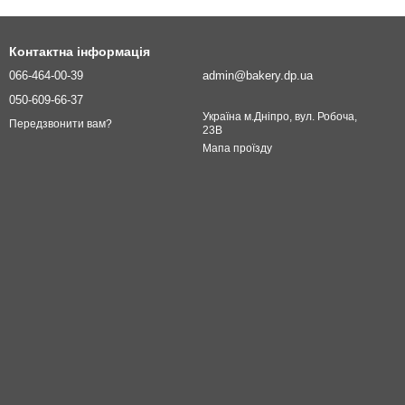
Контактна інформація
066-464-00-39
admin@bakery.dp.ua
050-609-66-37
Україна м.Дніпро, вул. Робоча,
Передзвонити вам?
23В
Мапа проїзду