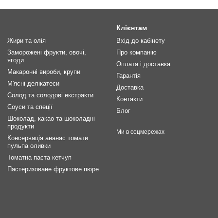
Клієнтам
Жири та олія
Вхід до кабінету
Заморожені фрукти, овочі,
Про компанію
ягоди
Оплата і доставка
Макаронні вироби, крупи
Гарантія
М'ясні делікатеси
Доставка
Солод та солодові екстракти
Контакти
Соуси та спеції
Блог
Шоколад, какао та шоколадні
продукти
Ми в соцмережах
Консервація ананас томати
пульпа оливки
Томатна паста кетчуп
Пастеризоване фруктове пюре