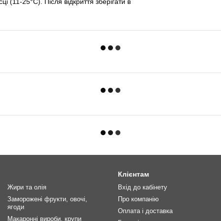
ці (11-25°C). Після відкриття зберігати в
Клієнтам
Жири та олія
Вхід до кабінету
Заморожені фрукти, овочі,
Про компанію
ягоди
Оплата і доставка
Макаронні вироби, крупи