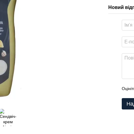
Новий від
Оцініт
На