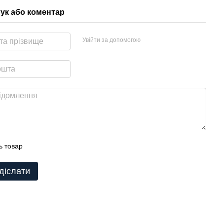
гук або коментар
Увійти за допомогою
ь товар
діслати