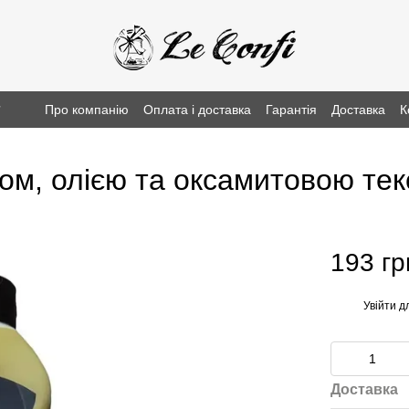
г
Про компанію
Оплата і доставка
Гарантія
Доставка
К
ком, олією та оксамитовою тек
193 гр
Увійти
дл
%
Доставка