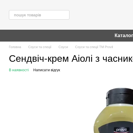
Перейти до основного контенту
Катало
Головна
Соуси та спеції
Соуси
Соуси та спеції ТМ Provil
Сендвіч-крем Аіолі з часни
В наявності
Написати відгук