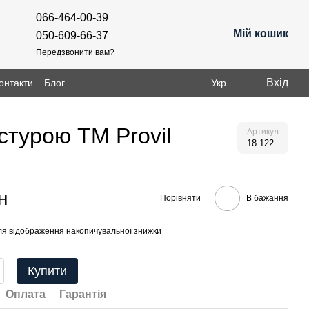
066-464-00-39
Мій кошик
050-609-66-37
Передзвонити вам?
Вхід
онтакти
Блог
Укр
стурою ТМ Provil
Артикул
18.122
н
Порівняти
В бажання
я відображення накопичувальної знижки
Купити
Оплата
Гарантія