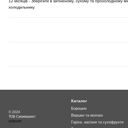
12 місяців - Зберігати в затіненому, сухому та прохолодному міс
холодильнику.
Каталог
Борошно
© 2024
Вершки та молоко
ТОВ Смакмаркет
outroom
Горіхи, насіння та сухофрукти