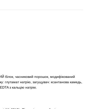
Й білок, часниковий порошок, модифікований
ку: глутамат натрію, загущувач: ксантанова камедь,
 EDTA з кальцію натрію.