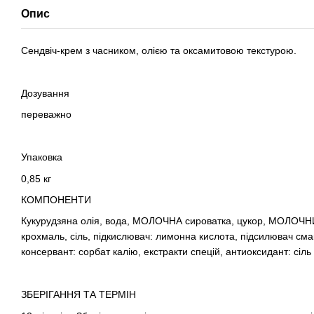
Опис
Сендвіч-крем з часником, олією та оксамитовою текстурою.
Дозування
переважно
Упаковка
0,85 кг
КОМПОНЕНТИ
Кукурудзяна олія, вода, МОЛОЧНА сироватка, цукор, МОЛОЧНИ
крохмаль, сіль, підкислювач: лимонна кислота, підсилювач сма
консервант: сорбат калію, екстракти спецій, антиоксидант: сіль
ЗБЕРІГАННЯ ТА ТЕРМІН