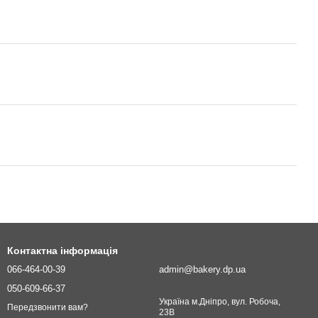
Контактна інформація
066-464-00-39
admin@bakery.dp.ua
050-609-66-37
Україна м.Дніпро, вул. Робоча,
Передзвонити вам?
23В