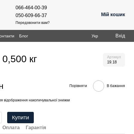
066-464-00-39
Мій кошик
050-609-66-37
Передзвонити вам?
Вхід
онтакти
Блог
Укр
0,500 кг
Артикул
19.18
н
Порівняти
В бажання
я відображення накопичувальної знижки
Купити
Оплата
Гарантія