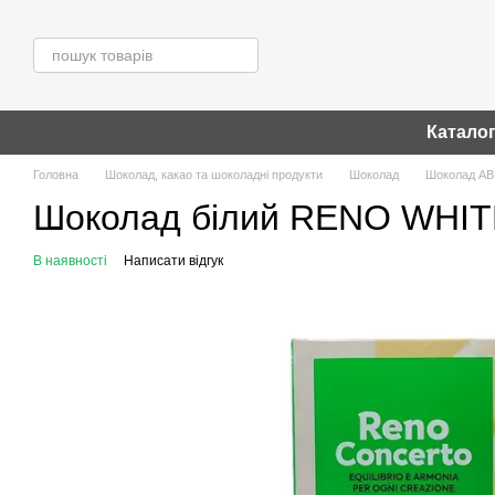
Перейти до основного контенту
Катало
Головна
Шоколад, какао та шоколадні продукти
Шоколад
Шоколад АВ
Шоколад білий RENO WHIT
В наявності
Написати відгук