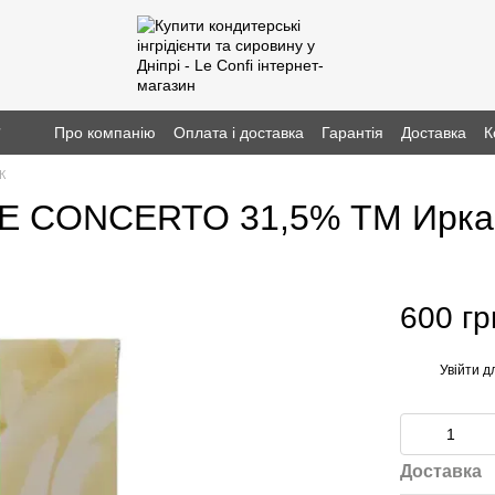
г
Про компанію
Оплата і доставка
Гарантія
Доставка
К
К
E CONCERTO 31,5% ТМ Ирка 
600 гр
Увійти
дл
%
Доставка