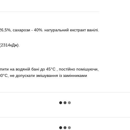
 26,5%, сахарози - 40%. натуральний екстракт ванілі.
 (2314кДж).
ити на водяній бані до 45°С , постійно помішуючи,
30°С, не допускати змішування із замінниками