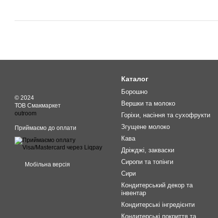
Каталог
Борошно
© 2024
Вершки та молоко
ТОВ Смакмаркет
outroom
Горіхи, насіння та сухофрукти
Згущене молоко
Приймаємо до оплати
Кава
Дріжджі, закваски
Сиропи та топінги
Мобільна версія
Сири
Кондитерський декор та
інвентар
Кондитерські інгредієнти
Кондитерські покриття та