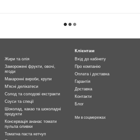
Клієнтам
Жири та олія
Вхід до кабінету
Заморожені фрукти, овочі,
Про компанію
ягоди
Оплата і доставка
Макаронні вироби, крупи
Гарантія
М'ясні делікатеси
Доставка
Солод та солодові екстракти
Контакти
Соуси та спеції
Блог
Шоколад, какао та шоколадні
продукти
Ми в соцмережах
Консервація ананас томати
пульпа оливки
Томатна паста кетчуп