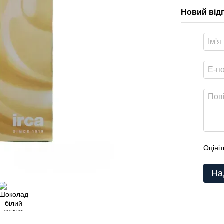
Новий від
Оцініт
На