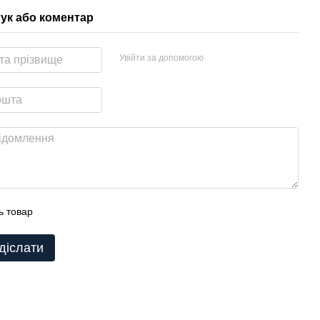
гук або коментар
Увійти за допомогою
ь товар
діслати