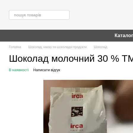
Перейти до основного контенту
Катало
Головна
Шоколад, какао та шоколадні продукти
Шоколад
Шоколад молочний 30 % TM
В наявності
Написати відгук