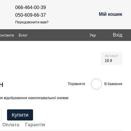
066-464-00-39
Мій кошик
050-609-66-37
Передзвонити вам?
Вхід
онтакти
Блог
Укр
Артикул
19.9
н
Порівняти
В бажання
я відображення накопичувальної знижки
Купити
Оплата
Гарантія