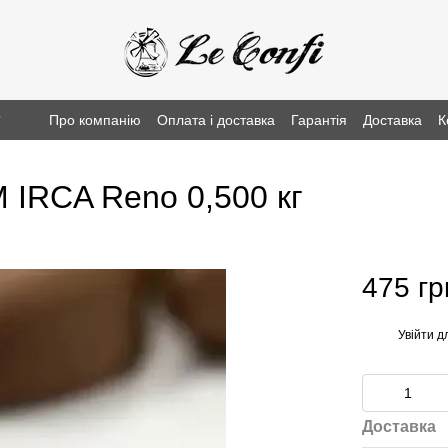
г
Про компанію
Оплата і доставка
Гарантія
Доставка
К
 IRCA Reno 0,500 кг
475 гр
Увійти
дл
%
Доставка