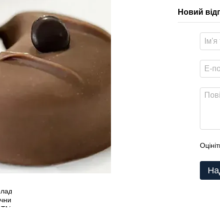
Новий від
Оцініт
На