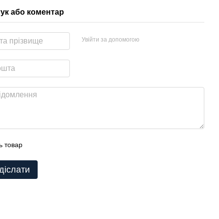
гук або коментар
Увійти за допомогою
ь товар
діслати