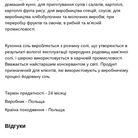
домашній кухні, для приготування супів і салатів, картоплі,
картоплі фріта рису; для виробництва спецій, соусів; для
виробництва хлібобулочних та молочних виробів; при
переробці фруктів та овочів; в рибній та м’ясній
промисловості.
Кухонна сіль виробляється з розчину солі, що утворюється в
результаті вологої експлуатації природних родовищ кам'яної
солі, і широко використовується в харчовій промисловості.
Вважається найстарішим консервантом у світі. Продукт
призначений для клієнтів, які використовують у виробничому
процесі йодовану сіль.
Термін придатності - 24 місяці
Виробник - Польща
Країна походження - Польща
Відгуки