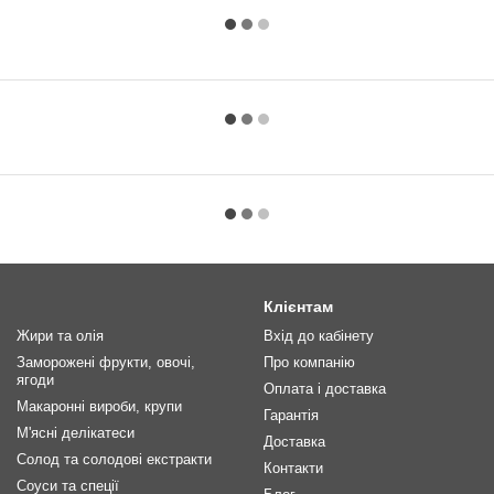
Клієнтам
Жири та олія
Вхід до кабінету
Заморожені фрукти, овочі,
Про компанію
ягоди
Оплата і доставка
Макаронні вироби, крупи
Гарантія
М'ясні делікатеси
Доставка
Солод та солодові екстракти
Контакти
Соуси та спеції