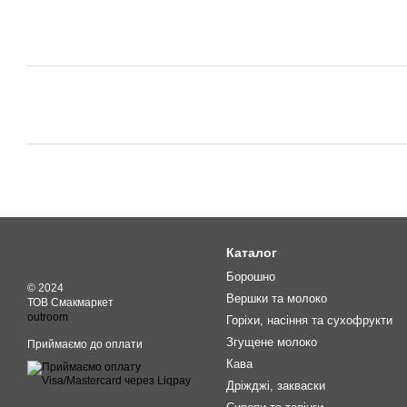
Каталог
Борошно
© 2024
Вершки та молоко
ТОВ Смакмаркет
outroom
Горіхи, насіння та сухофрукти
Згущене молоко
Приймаємо до оплати
Кава
Дріжджі, закваски