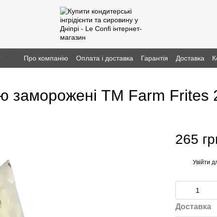
г
Про компанію
Оплата і доставка
Гарантія
Доставка
К
ю заморожені TM Farm Frites 2
265 гр
Увійти
дл
%
Доставка