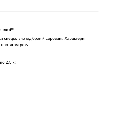
латі!!!!
и спеціально відібраній сировині. Характерні
ь протягом року.
о 2,5 кг.