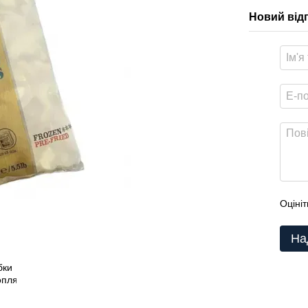
Новий від
Оцініт
На