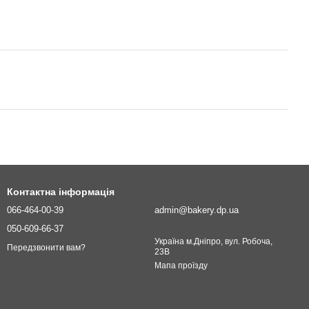
Контактна інформація
066-464-00-39
admin@bakery.dp.ua
050-609-66-37
Україна м.Дніпро, вул. Робоча,
Передзвонити вам?
23В
Мапа проїзду