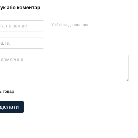
гук або коментар
Увійти за допомогою
ь товар
діслати