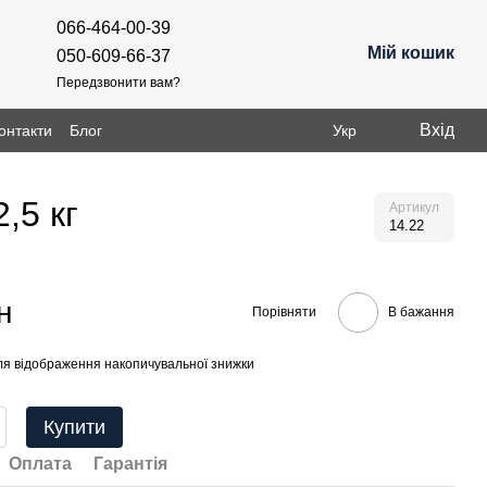
066-464-00-39
Мій кошик
050-609-66-37
Передзвонити вам?
Вхід
онтакти
Блог
Укр
,5 кг
Артикул
14.22
н
Порівняти
В бажання
я відображення накопичувальної знижки
Купити
Оплата
Гарантія