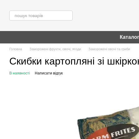
Перейти до основного контенту
Катало
Головна
Заморожені фрукти, овочі, ягоди
Заморожені овочі та гриби
Скибки картопляні зі шкірко
В наявності
Написати відгук