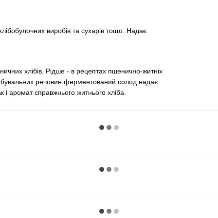
хлібобулочних виробів та сухарів тощо. Надає
ничних хлібів. Рідше - в рецептах пшенично-житніх
фарбувальних речовин ферментований солод надає
к і аромат справжнього житнього хліба.