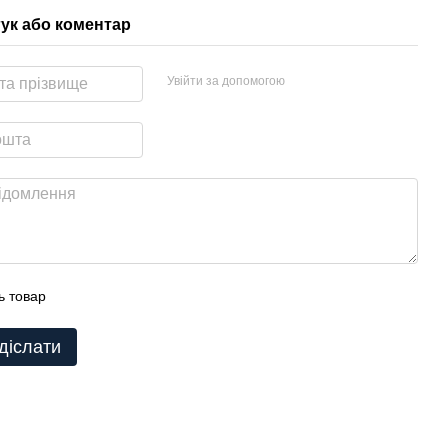
гук або коментар
Увійти за допомогою
ь товар
діслати