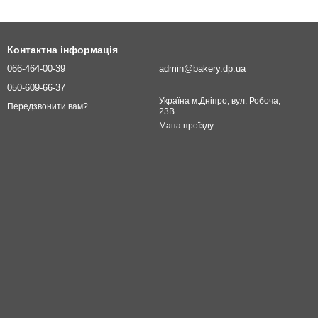
Контактна інформація
066-464-00-39
admin@bakery.dp.ua
050-609-66-37
Україна м.Дніпро, вул. Робоча,
Передзвонити вам?
23В
Мапа проїзду