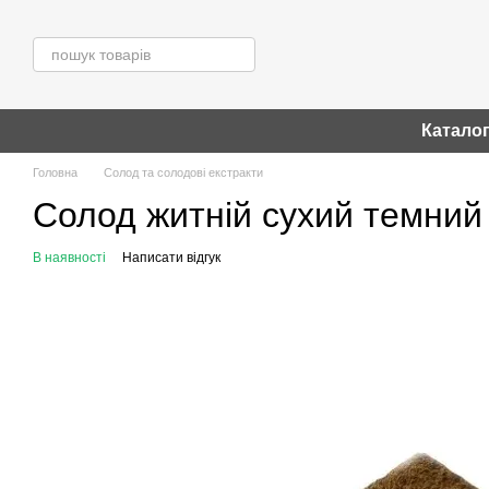
Перейти до основного контенту
Катало
Головна
Солод та солодові екстракти
Солод житній сухий темний
В наявності
Написати відгук