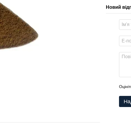
Новий від
Оцініт
На