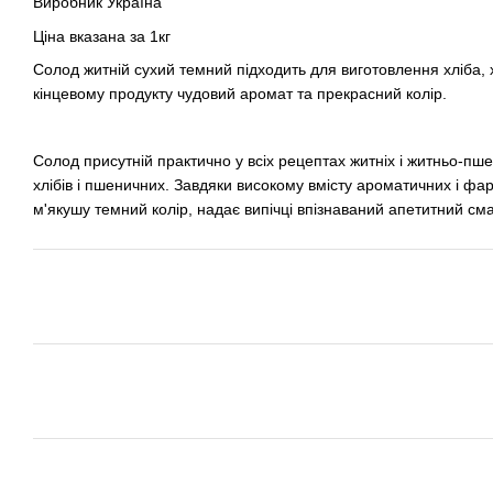
Виробник Україна
Ціна вказана за 1кг
Солод житній сухий темний підходить для виготовлення хліба, 
кінцевому продукту чудовий аромат та прекрасний колір.
Солод присутній практично у всіх рецептах житніх і житньо-пше
хлібів і пшеничних. Завдяки високому вмісту ароматичних і 
м'якушу темний колір, надає випічці впізнаваний апетитний сма