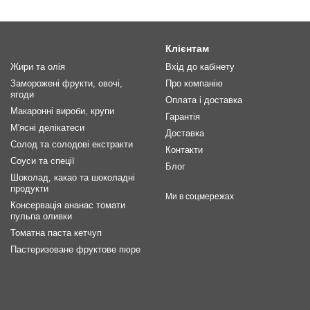
Клієнтам
Жири та олія
Вхід до кабінету
Заморожені фрукти, овочі,
Про компанію
ягоди
Оплата і доставка
Макаронні вироби, крупи
Гарантія
М'ясні делікатеси
Доставка
Солод та солодові екстракти
Контакти
Соуси та спеції
Блог
Шоколад, какао та шоколадні
продукти
Ми в соцмережах
Консервація ананас томати
пульпа оливки
Томатна паста кетчуп
Пастеризоване фруктове пюре