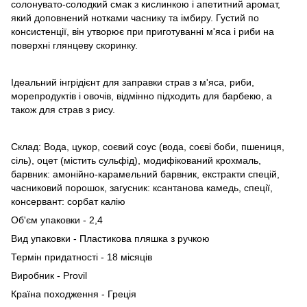
солонувато-солодкий смак з кислинкою і апетитний аромат,
який доповнений нотками часнику та імбиру. Густий по
консистенції, він утворює при приготуванні м'яса і риби на
поверхні глянцеву скоринку.
Ідеальний інгрідієнт для заправки страв з м'яса, риби,
морепродуктів і овочів, відмінно підходить для барбекю, а
також для страв з рису.
Склад: Вода, цукор, соєвий соус (вода, соєві боби, пшениця,
сіль), оцет (містить сульфід), модифікований крохмаль,
барвник: амонійно-карамельний барвник, екстракти спецій,
часниковий порошок, загусник: ксантанова камедь, спеції,
консервант: сорбат калію
Об'єм упаковки - 2,4
Вид упаковки - Пластикова пляшка з ручкою
Термін придатності - 18 місяців
Виробник - Provil
Країна походження - Греція