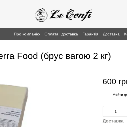
г
Про компанію
Оплата і доставка
Гарантія
Доставка
К
rra Food (брус вагою 2 кг)
600 гр
Увійти
дл
%
Доставка