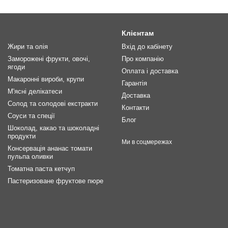
Клієнтам
Жири та олія
Вхід до кабінету
Заморожені фрукти, овочі,
Про компанію
ягоди
Оплата і доставка
Макаронні вироби, крупи
Гарантія
М'ясні делікатеси
Доставка
Солод та солодові екстракти
Контакти
Соуси та спеції
Блог
Шоколад, какао та шоколадні
продукти
Ми в соцмережах
Консервація ананас томати
пульпа оливки
Томатна паста кетчуп
Пастеризоване фруктове пюре