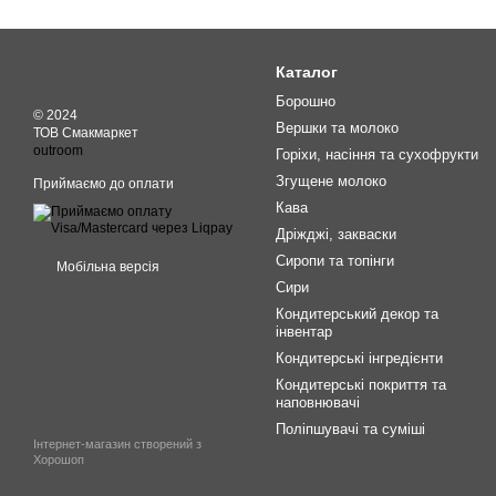
Каталог
Борошно
© 2024
Вершки та молоко
ТОВ Смакмаркет
outroom
Горіхи, насіння та сухофрукти
Згущене молоко
Приймаємо до оплати
Кава
Дріжджі, закваски
Сиропи та топінги
Мобільна версія
Сири
Кондитерський декор та
інвентар
Кондитерські інгредієнти
Кондитерські покриття та
наповнювачі
Поліпшувачі та суміші
Інтернет-магазин створений з
Хорошоп