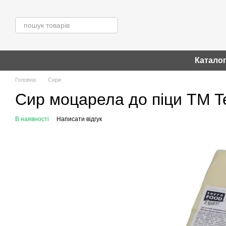
Перейти до основного контенту
Катало
Головна
Сири
Сир моцарела до піци TM Te
В наявності
Написати відгук