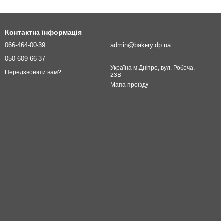
Контактна інформація
066-464-00-39
admin@bakery.dp.ua
050-609-66-37
Україна м.Дніпро, вул. Робоча,
Передзвонити вам?
23В
Мапа проїзду