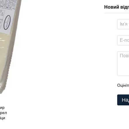
Новий від
Оцініт
На