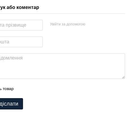
гук або коментар
Увійти за допомогою
ь товар
діслати