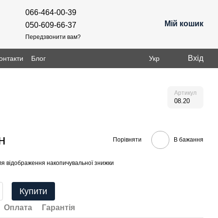
066-464-00-39
Мій кошик
050-609-66-37
Передзвонити вам?
Вхід
онтакти
Блог
Укр
Артикул
08.20
н
Порівняти
В бажання
я відображення накопичувальної знижки
Купити
Оплата
Гарантія