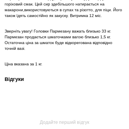
горіховий смак. Цей сир здебільшого натирається на
макарони,використовуються в супах та різотто, для піци. Його
також їдять самостійно як закуску. Витримка 12 міс.
Зверніть увагу! Головки Пармезану важать близько 33 кг.
Пармезан продається шматочками вагою близько 1,5 кг.
Остаточна ціна за шматок буде відкорегована відповідно
точній вазі.
Ціна вказана за 1 кг.
Відгуки
Додайте перший відгук