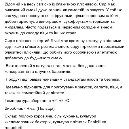
Відомий на весь світ сир із блакитною пліснявою. Сир має
вишуканий смак і дуже гарний як самостійна закуска. У той же
час чудово поєднується з фруктами, цільнозерновим хлібом,
добре гармонує з виноградом, сухофруктами, горіхами та
мигдалем. Часто подається із червоним солодким вином,
входить до складу піци та інших страв.
Сир з пліснявою тертий Rival має кремову текстуру з ніжними
відтінками м'якого, розплавленого сиру і крихкими прожилками
блакитної плісняви, що робить його особливою і апетитною
добавкою до будь-якого смаку.
Виготовлений з натурального молока без додавання
консервантів та штучних барвників.
Продукт відповідає найвищим стандартам якості та безпеки.
Ідеально підходить для приготування закусок, салатів, піци, а
також як самостійний делікатес.
Температура зберігання +2..+8 ºC
Виробник - Rival (Польща)
Склад: Молоко коров'яче, сіль кухонна, культури
кисломолочних бактерій, культура плісняви Penlclllum
roquefortl