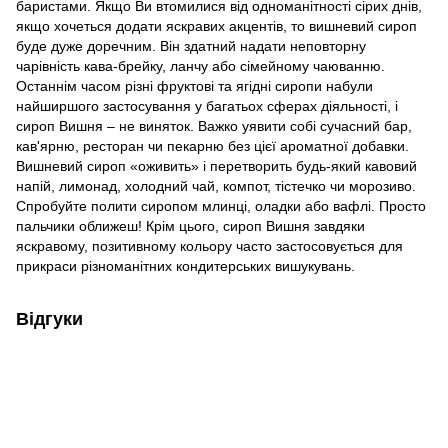
баристами. Якщо Ви втомилися від одноманітності сірих днів,
якщо хочеться додати яскравих акцентів, то вишневий сироп
буде дуже доречним. Він здатний надати неповторну
чарівність кава-брейку, ланчу або сімейному чаюванню.
Останнім часом різні фруктові та ягідні сиропи набули
найширшого застосування у багатьох сферах діяльності, і
сироп Вишня – не виняток. Важко уявити собі сучасний бар,
кав'ярню, ресторан чи пекарню без цієї ароматної добавки.
Вишневий сироп «оживить» і перетворить будь-який кавовий
напій, лимонад, холодний чай, компот, тістечко чи морозиво.
Спробуйте полити сиропом млинці, оладки або вафлі. Просто
пальчики оближеш! Крім цього, сироп Вишня завдяки
яскравому, позитивному кольору часто застосовується для
прикраси різноманітних кондитерських вишукувань.
Відгуки