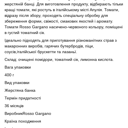
жерстяній банці. Для виготовлення продукту, відбирають тільки
кращі томати, які ростуть в італійському місті Апулія. Томати,
відразу після збору, проходять спеціальну обробку для
збереження форми, свіжості, смакових якостей і аромату.
Томати Rosso Gargano насичено-червоного кольору, поміщені
в густий томатний сік.
Ідеально підходять для приготування різноманітних страв з
макаронних виробів, гарячих бутербродів, піци,
соусів,італійської брускетти та лазаньї.
Склад: очищені помідори, томатний сік, лимонна кислота.
Вага упаковки
400 г
Вид упаковки
Жерстяна банка
Термін придатності
36 місяців
ВиробникRosso Gargano
Країна походження