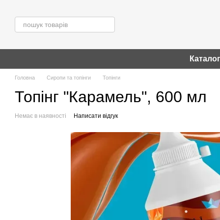
Перейти до основного контенту
Катало
Головна
Сиропи та топінги
Топінги
Топінг "Карамель", 600 мл
Немає в наявності
Написати відгук