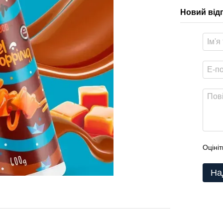
Новий від
Оцініт
На