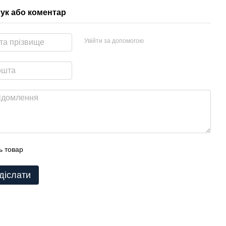
гук або коментар
Увійти за допомогою
ь товар
діслати