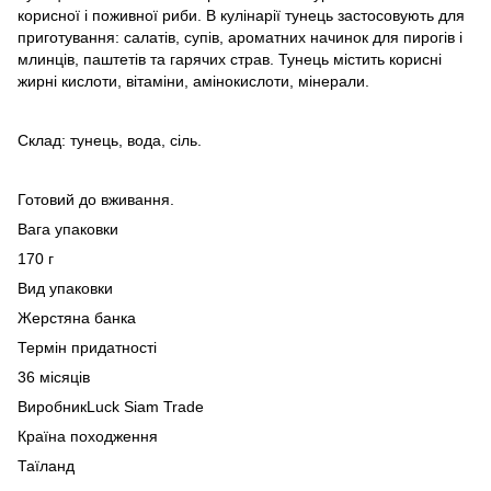
корисної і поживної риби. В кулінарії тунець застосовують для
приготування: салатів, супів, ароматних начинок для пирогів і
млинців, паштетів та гарячих страв. Тунець містить корисні
жирні кислоти, вітаміни, амінокислоти, мінерали.
Склад: тунець, вода, сіль.
Готовий до вживання.
Вага упаковки
170 г
Вид упаковки
Жерстяна банка
Термін придатності
36 місяців
ВиробникLuck Siam Trade
Країна походження
Таїланд