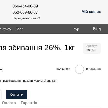
066-464-00-39
Мій кошик
050-609-66-37
Передзвонити вам?
Вхід
онтакти
Блог
Укр
я збивання 26%, 1кг
Артикул
18.257
н
Порівняти
В бажання
я відображення накопичувальної знижки
Купити
Оплата
Гарантія