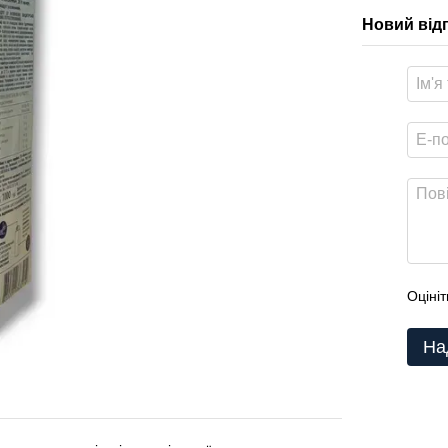
Новий від
Оцініт
На