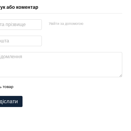
гук або коментар
Увійти за допомогою
ь товар
діслати