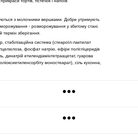
рикраси тортів, тістечок і напоїв.
днуються з молочними вершками. Добре утримують
заморожування - розморожування у збитому стані.
 термін зберігання.
р, стабілізаційна система (стеароїл-лактилат
илцелюлоза, фосфат натрію, ефіри полігліцеридів
ль, динатрій етилендіамінтетраацетат, гуарова
поліоксиетиленсорбіту моностеарат), сіль кухонна,