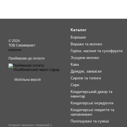
Каталог
Борошно
© 2024
Вершки та молоко
ТОВ Смакмаркет
outroom
Горіхи, насіння та сухофрукти
Згущене молоко
Приймаємо до оплати
Кава
Дріжджі, закваски
Сиропи та топінги
Мобільна версія
Сири
Кондитерський декор та
інвентар
Кондитерські інгредієнти
Кондитерські покриття та
наповнювачі
Поліпшувачі та суміші
Інтернет-магазин створений з