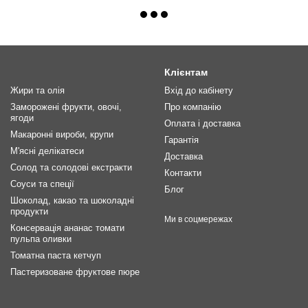
Клієнтам
Жири та олія
Вхід до кабінету
Заморожені фрукти, овочі,
Про компанію
ягоди
Оплата і доставка
Макаронні вироби, крупи
Гарантія
М'ясні делікатеси
Доставка
Солод та солодові екстракти
Контакти
Соуси та спеції
Блог
Шоколад, какао та шоколадні
продукти
Ми в соцмережах
Консервація ананас томати
пульпа оливки
Томатна паста кетчуп
Пастеризоване фруктове пюре