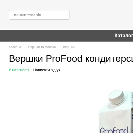
Перейти до основного контенту
Катало
Головна
Вершки та молоко
Вершки
Вершки ProFood кондитерсь
В наявності
Написати відгук