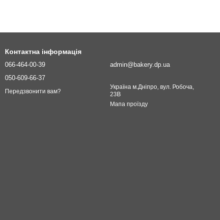
Контактна інформація
066-464-00-39
admin@bakery.dp.ua
050-609-66-37
Україна м.Дніпро, вул. Робоча,
Передзвонити вам?
23В
Мапа проїзду