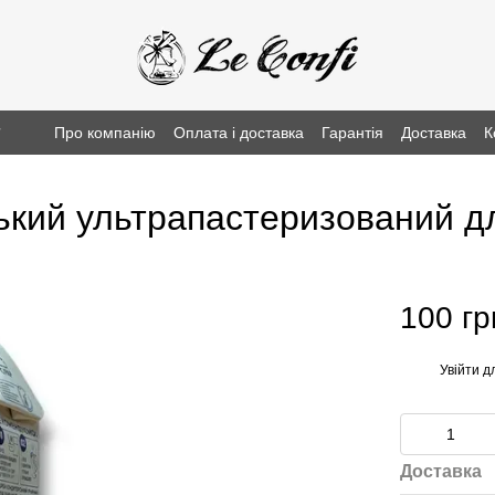
г
Про компанію
Оплата і доставка
Гарантія
Доставка
К
кий ультрапастеризований дл
100 гр
Увійти
дл
%
Доставка