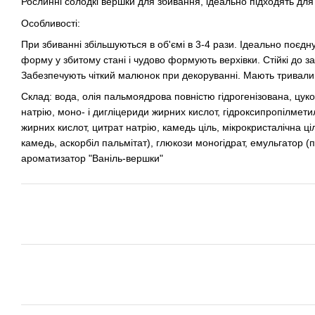
Рослинні солодкі вершки для збивання, ідеально підходять для п
Особливості:
При збиванні збільшуються в об'ємі в 3-4 рази. Ідеально поє
форму у збитому стані і чудово формують верхівки. Стійкі до 
Забезпечують чіткий малюнок при декоруванні. Мають тривалий
Склад: вода, олія пальмоядрова повністю гідрогенізована, цуко
натрію, моно- і дигліцериди жирних кислот, гідроксипропілмет
жирних кислот, цитрат натрію, камедь ціль, мікрокристалічна ці
камедь, аскорбіл пальмітат), глюкози моногідрат, емульгатор (
ароматизатор "Ваніль-вершки"