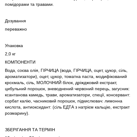
помідорами та травами.
Дозування
переважно
Упаковка
2,0 кг
КОМПОНЕНТИ
Вода, соєва олія, ГІРЧИЦА (вода, ГІРЧИЦА, оцет, цукор, сіль,
ароматизатори), оцет, цукор, томатна паста, модифікований
крохмаль, сіль, МОЛОЧНИЙ білок, дріжджовий екстракт,
цибульний порошок, зневоднений червоний перець, загусник:
ксантанова камедь, трави, ароматизатори, спеції, консервант:
сорбат калію, часниковий порошок, підкислювач: лимонна
кислота, антиоксидант: (сіль ЕДТА з натрієм кальцію, екстракт
розмарину).
ЗБЕРІГАННЯ ТА ТЕРМІН