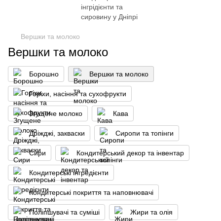
Вершки та молоко
Вершки та молоко
Борошно
Вершки та молоко
Горіхи, насіння та сухофрукти
Згущене молоко
Кава
Дріжджі, закваски
Сиропи та топінги
Сири
Кондитерський декор та інвентар
Кондитерські інгредієнти
Кондитерські покриття та наповнювачі
Поліпшувачі та суміші
Жири та олія