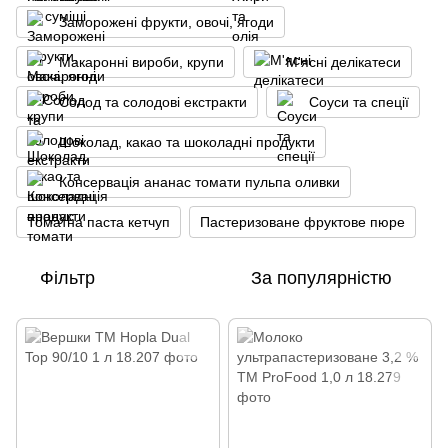
Заморожені фрукти, овочі, ягоди
Макаронні вироби, крупи
М'ясні делікатеси
Солод та солодові екстракти
Соуси та спеції
Шоколад, какао та шоколадні продукти
Консервація ананас томати пульпа оливки
Томатна паста кетчуп
Пастеризоване фруктове пюре
Фільтр
За популярністю