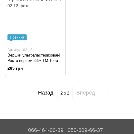
Новинка
Артикул: 02.12
Вершки ультрапастеризовані
Ресто-вершки 33% TM Terra
Food
265 грн
Назад
Вперед
2
з 2
066-464-00-39
050-609-66-37