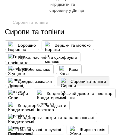
Сиропи та топінги
Сиропи та топінги
Борошно
Вершки та молоко
Горіхи, насіння та сухофрукти
Згущене молоко
Кава
Дріжджі, закваски
Сиропи та топінги
Сири
Кондитерський декор та інвентар
Кондитерські інгредієнти
Кондитерські покриття та наповнювачі
Поліпшувачі та суміші
Жири та олія