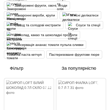
Заморожені фрукти, овочі, ягоди
Макаронні вироби, крупи
М'ясні делікатеси
Солод та солодові екстракти
Соуси та спеції
Шоколад, какао та шоколадні продукти
Консервація ананас томати пульпа оливки
Томатна паста кетчуп
Пастеризоване фруктове пюре
Фільтр
За популярністю