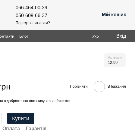
066-464-00-39
Мій кошик
050-609-66-37
Передзвонити вам?
Вхід
онтакти
Блог
Укр
Артикул
12.99
грн
Порівняти
В бажання
я відображення накопичувальної знижки
Купити
Оплата
Гарантія