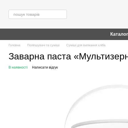
Перейти до основного контенту
Катало
Головна
Поліпшувачі та суміші
Суміші для випікання хліба
Заварна паста «Мультизерн
В наявності
Написати відгук