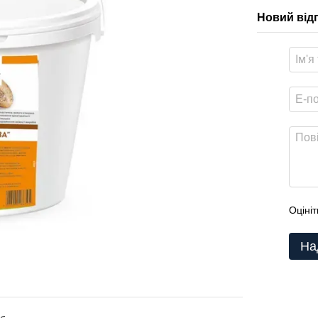
Новий від
Оцініт
На