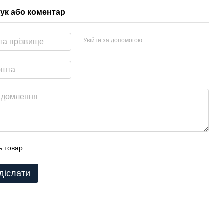
гук або коментар
Увійти за допомогою
ь товар
діслати