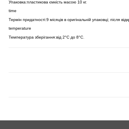
Упаковка:пластикова ємкість масою 10 кг.
time
Термін придатності:9 місяців в оригінальній упаковці; після від
temperature
Температура зберігання:від 2°С до 8°С.