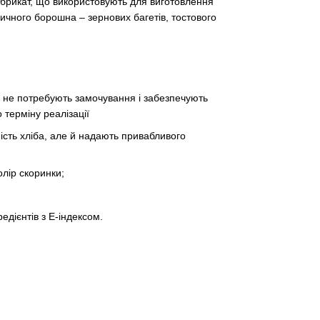
брикат, що використовують для виготовлення
ичного борошна – зернових багетів, тостового
ті, не потребують замочування і забезпечують
о терміну реалізації
ість хліба, але й надають привабливого
лір скоринки;
редієнтів з Е-індексом.