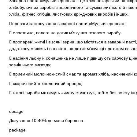
Заварна паста «Мультизернова» – це хлібопекарський напівфа
хлібобулочних виробів з пшеничного та суміші житнього й пшен
хліба, фітнес хлібців, листкових дріжджових виробів і інших.
Переваги застосування заварної пасти «Мультизернова»:
 еластична, волога на дотик м’якушка готового виробу.
 пропарені житні і вівсяні зерна, що містяться в заварній пас
додаткову м’якість і вологість на дотик м’якушці протягом всьог
 насіння льону й соняшника не лише підвищують харчову цінн
зовнішнього вигляду;
 приємний молочнокислий смак та аромат хліба, насичений ко
 скорочений технологічний процес;
 готові вироби матимуть «чисту етикетку», тобто без вмісту інг
dosage
Дозування:10-40% до маси борошна.
package